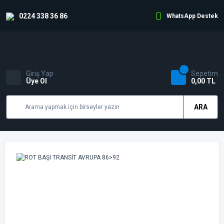
0224 338 36 86
WhatsApp Destek
Giriş Yap
Sepetim
Üye Ol
0,00 TL
ARA