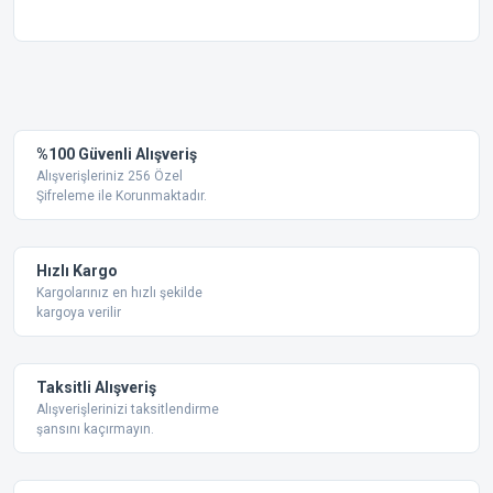
Bu ürünün fiyat bilgisi, resim, ürün açıklamalarında ve diğer
konularda yetersiz gördüğünüz noktaları öneri formunu
Bu ürüne ilk yorumu siz yapın!
kullanarak tarafımıza iletebilirsiniz.
Görüş ve önerileriniz için teşekkür ederiz.
Yorum Yaz
%100 Güvenli Alışveriş
Ürün resmi kalitesiz, bozuk veya görüntülenemiyor.
Alışverişleriniz 256 Özel
Şifreleme ile Korunmaktadır.
Ürün açıklamasında eksik bilgiler bulunuyor.
Ürün bilgilerinde hatalar bulunuyor.
Ürün fiyatı diğer sitelerden daha pahalı.
Hızlı Kargo
Bu ürüne benzer farklı alternatifler olmalı.
Kargolarınız en hızlı şekilde
kargoya verilir
Taksitli Alışveriş
Alışverişlerinizi taksitlendirme
şansını kaçırmayın.
Gönder