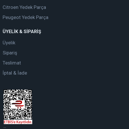
Citroen Yedek Parça
Peugeot Yedek Parça
ÜYELİK & SİPARİŞ
Üyelik
Sipariş
Teslimat
İptal & İade
web tasarım