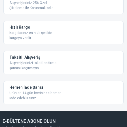
Ürün resmi kalitesiz, bozuk veya görüntülenemiyor.
Alışverişleriniz 256 Özel
Şifreleme ile Korunmaktadır.
Ürün açıklamasında eksik bilgiler bulunuyor.
Ürün bilgilerinde hatalar bulunuyor.
Ürün fiyatı diğer sitelerden daha pahalı.
Hızlı Kargo
Bu ürüne benzer farklı alternatifler olmalı.
Kargolarınız en hızlı şekilde
kargoya verilir
Taksitli Alışveriş
Alışverişlerinizi taksitlendirme
şansını kaçırmayın.
Gönder
Hemen İade Şansı
Ürünleri 14 gün İçerisinde hemen
iade edebilirsiniz.
E-BÜLTENE ABONE OLUN