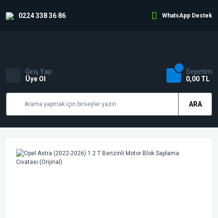
0224 338 36 86
WhatsApp Destek
Giriş Yap
Sepetim
Üye Ol
0,00 TL
ARA