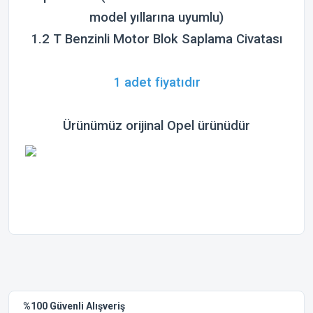
model yıllarına uyumlu)
1.2 T Benzinli Motor Blok Saplama Civatası
1 adet fiyatıdır
Ürünümüz orijinal
Opel
ürünüdür
Bu ürünün fiyat bilgisi, resim, ürün açıklamalarında ve diğer
konularda yetersiz gördüğünüz noktaları öneri formunu
Bu ürüne ilk yorumu siz yapın!
kullanarak tarafımıza iletebilirsiniz.
Görüş ve önerileriniz için teşekkür ederiz.
Yorum Yaz
%100 Güvenli Alışveriş