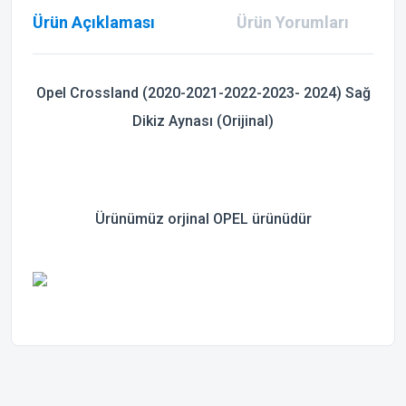
Ürün Açıklaması
Ürün Yorumları
Opel Crossland (2020-2021-2022-2023- 2024) Sağ
Dikiz Aynası (Orijinal)
Ürünümüz orjinal OPEL ürünüdür
Bu ürünün fiyat bilgisi, resim, ürün açıklamalarında ve diğer
konularda yetersiz gördüğünüz noktaları öneri formunu
Bu ürüne ilk yorumu siz yapın!
kullanarak tarafımıza iletebilirsiniz.
Görüş ve önerileriniz için teşekkür ederiz.