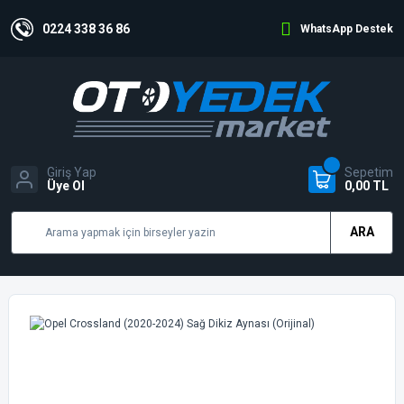
0224 338 36 86
WhatsApp Destek
Giriş Yap
Sepetim
Üye Ol
0,00 TL
ARA