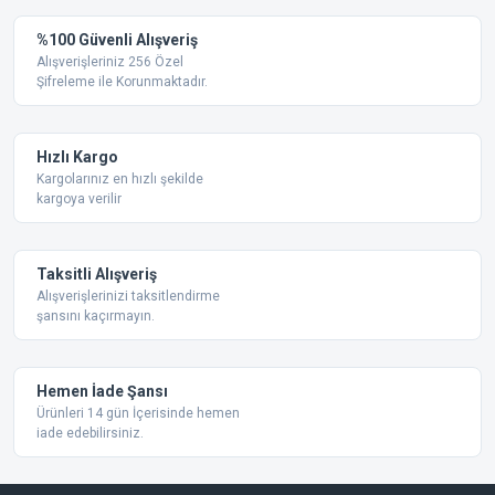
Yorum Yaz
%100 Güvenli Alışveriş
Ürün resmi kalitesiz, bozuk veya görüntülenemiyor.
Alışverişleriniz 256 Özel
Şifreleme ile Korunmaktadır.
Ürün açıklamasında eksik bilgiler bulunuyor.
Ürün bilgilerinde hatalar bulunuyor.
Ürün fiyatı diğer sitelerden daha pahalı.
Hızlı Kargo
Bu ürüne benzer farklı alternatifler olmalı.
Kargolarınız en hızlı şekilde
kargoya verilir
Taksitli Alışveriş
Alışverişlerinizi taksitlendirme
şansını kaçırmayın.
Gönder
Hemen İade Şansı
Ürünleri 14 gün İçerisinde hemen
iade edebilirsiniz.