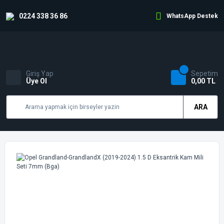
0224 338 36 86
WhatsApp Destek
Giriş Yap
Sepetim
Üye Ol
0,00 TL
ARA