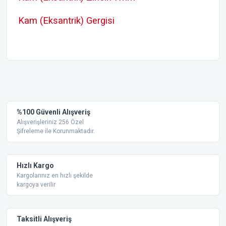
Kam (Eksantrik) Gergisi
Bu ürünün fiyat bilgisi, resim, ürün açıklamalarında ve diğer
konularda yetersiz gördüğünüz noktaları öneri formunu
Bu ürüne ilk yorumu siz yapın!
kullanarak tarafımıza iletebilirsiniz.
Görüş ve önerileriniz için teşekkür ederiz.
Yorum Yaz
%100 Güvenli Alışveriş
Ürün resmi kalitesiz, bozuk veya görüntülenemiyor.
Alışverişleriniz 256 Özel
Şifreleme ile Korunmaktadır.
Ürün açıklamasında eksik bilgiler bulunuyor.
Ürün bilgilerinde hatalar bulunuyor.
Ürün fiyatı diğer sitelerden daha pahalı.
Hızlı Kargo
Bu ürüne benzer farklı alternatifler olmalı.
Kargolarınız en hızlı şekilde
kargoya verilir
Taksitli Alışveriş