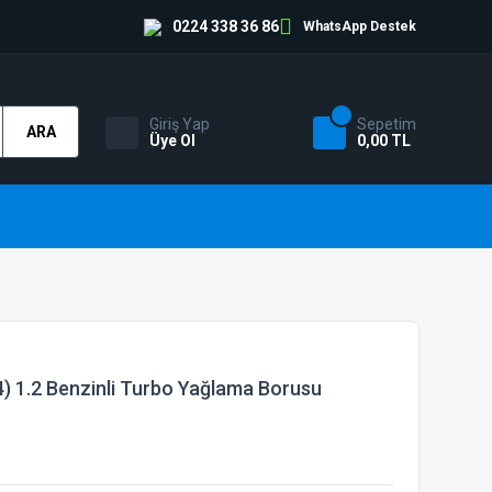
0224 338 36 86
WhatsApp Destek
Giriş Yap
Sepetim
ARA
Üye Ol
0,00 TL
) 1.2 Benzinli Turbo Yağlama Borusu