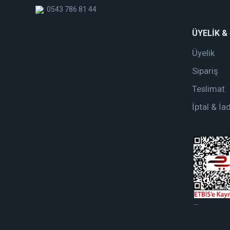
0543 786 81 44
ÜYELİK &
Üyelik
Sipariş
Teslimat
İptal & İa
web tasarım