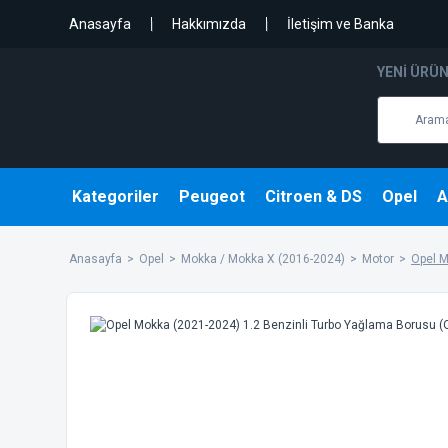
Anasayfa
Hakkımızda
İletişim ve Banka
YENI ÜRÜ
Kategoriler
Peugeot
Citroen & DS
Opel
A
Anasayfa
Opel
Mokka / Mokka X (2016-2024)
Motor
Opel M