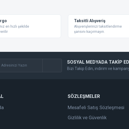
Bu ürüne ilk yorumu siz yapın!
Yorum Yaz
argo
Taksitli Alışveriş
nız en hızlı şekilde
Alışverişlerinizi taksitlendirme
erilir
şansını kaçırmayın.
SOSYAL MEDYADA TAKİP ED
Bizi Takip Edin, indirim ve kampan
Gönder
AL
SÖZLEŞMELER
da
Mesafeli Satış Sözleşmesi
Gizlilik ve Güvenlik