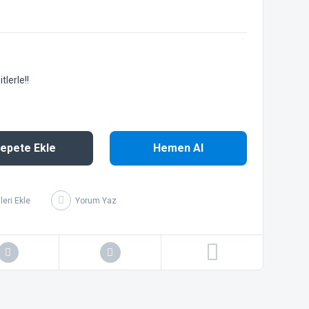
lerle!!
epete Ekle
Hemen Al
Yorum Yaz