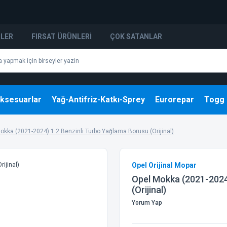
NLER
FIRSAT ÜRÜNLERI
ÇOK SATANLAR
ksesuarlar
Yağ-Antifriz-Katkı-Sprey
Eurorepar
Togg
okka (2021-2024) 1.2 Benzinli Turbo Yağlama Borusu (Orijinal)
Opel Orijinal Mopar
Opel Mokka (2021-2024
(Orijinal)
Yorum Yap