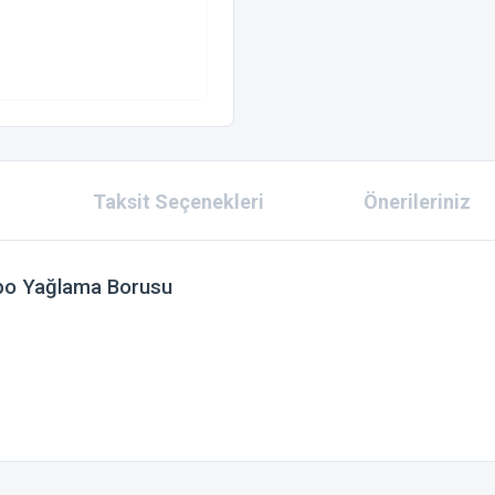
Taksit Seçenekleri
Önerileriniz
rbo Yağlama Borusu
 konularda yetersiz gördüğünüz noktaları öneri formunu kullanarak tarafımıza ilet