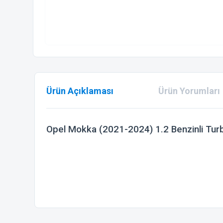
Ürün Açıklaması
Ürün Yorumları
Opel Mokka (2021-2024) 1.2 Benzinli Tu
Bu ürünün fiyat bilgisi, resim, ürün açıklamalarında ve diğer
Görüş ve önerileriniz için teşekkür ederiz.