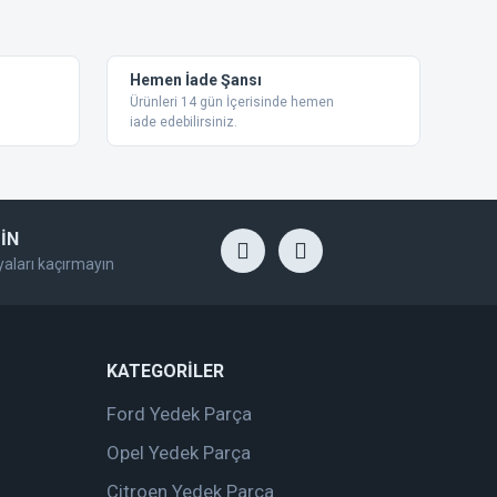
Hemen İade Şansı
Ürünleri 14 gün İçerisinde hemen
iade edebilirsiniz.
İN
yaları kaçırmayın
KATEGORİLER
Ford Yedek Parça
Opel Yedek Parça
Citroen Yedek Parça