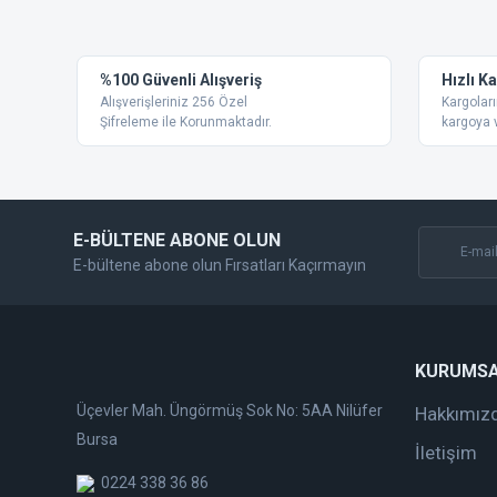
Ürün resmi kalitesiz, bozuk veya görüntülenemiyor.
%100 Güvenli Alışveriş
Hızlı K
Ürün açıklamasında eksik bilgiler bulunuyor.
Alışverişleriniz 256 Özel
Kargoları
Ürün bilgilerinde hatalar bulunuyor.
Şifreleme ile Korunmaktadır.
kargoya v
Ürün fiyatı diğer sitelerden daha pahalı.
Bu ürüne benzer farklı alternatifler olmalı.
E-BÜLTENE ABONE OLUN
E-bültene abone olun Fırsatları Kaçırmayın
KURUMS
Üçevler Mah. Üngörmüş Sok No: 5AA Nilüfer
Hakkımız
Bursa
İletişim
0224 338 36 86