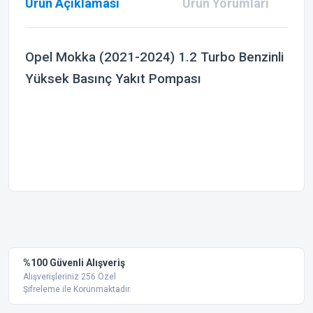
Ürün Açıklaması
Ürün Yorumları
Opel Mokka (2021-2024) 1.2 Turbo Benzinli
Yüksek Basınç Yakıt Pompası
Bu ürünün fiyat bilgisi, resim, ürün açıklamalarında ve diğer
konularda yetersiz gördüğünüz noktaları öneri formunu
Bu ürüne ilk yorumu siz yapın!
kullanarak tarafımıza iletebilirsiniz.
Görüş ve önerileriniz için teşekkür ederiz.
Yorum Yaz
%100 Güvenli Alışveriş
Ürün resmi kalitesiz, bozuk veya görüntülenemiyor.
Alışverişleriniz 256 Özel
Şifreleme ile Korunmaktadır.
Ürün açıklamasında eksik bilgiler bulunuyor.
Ürün bilgilerinde hatalar bulunuyor.