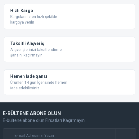
Ürün fiyatı diğer sitelerden daha pahalı.
Hızlı Kargo
Bu ürüne benzer farklı alternatifler olmalı.
Kargolarınız en hızlı şekilde
kargoya verilir
Taksitli Alışveriş
Alışverişlerinizi taksitlendirme
şansını kaçırmayın.
Gönder
Hemen İade Şansı
Ürünleri 14 gün İçerisinde hemen
iade edebilirsiniz.
E-BÜLTENE ABONE OLUN
E-bültene abone olun Fırsatları Kaçırmayın