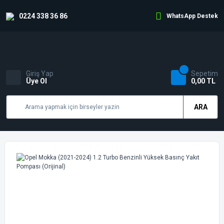
0224 338 36 86
WhatsApp Destek
Giriş Yap
Sepetim
Üye Ol
0,00 TL
ARA