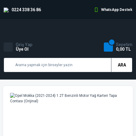
0224 338 36 86
WhatsApp Destek
Giriş Yap
Sepetim
Üye Ol
0,00 TL
ARA