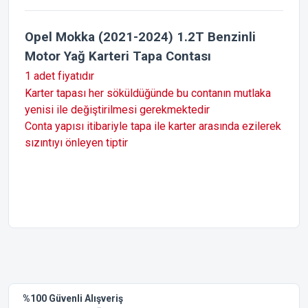
Opel Mokka (2021-2024) 1.2T Benzinli
Motor Yağ Karteri Tapa Contası
1 adet fiyatıdır
Karter tapası her söküldüğünde bu contanın mutlaka
yenisi ile değiştirilmesi gerekmektedir
Conta yapısı itibariyle tapa ile karter arasında ezilerek
sızıntıyı önleyen tiptir
Bu ürünün fiyat bilgisi, resim, ürün açıklamalarında ve diğer
konularda yetersiz gördüğünüz noktaları öneri formunu
Bu ürüne ilk yorumu siz yapın!
kullanarak tarafımıza iletebilirsiniz.
Görüş ve önerileriniz için teşekkür ederiz.
Yorum Yaz
%100 Güvenli Alışveriş
Ürün resmi kalitesiz, bozuk veya görüntülenemiyor.