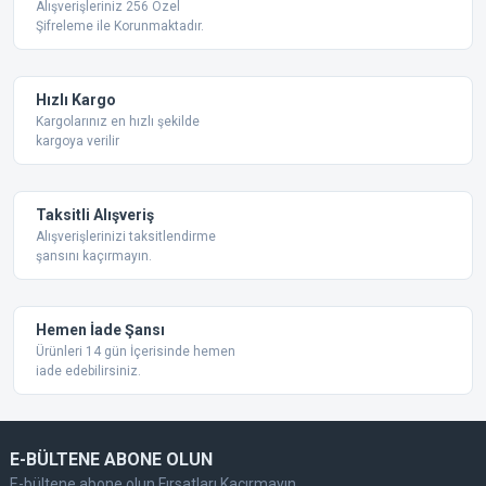
Alışverişleriniz 256 Özel
Şifreleme ile Korunmaktadır.
Ürün açıklamasında eksik bilgiler bulunuyor.
Ürün bilgilerinde hatalar bulunuyor.
Ürün fiyatı diğer sitelerden daha pahalı.
Hızlı Kargo
Bu ürüne benzer farklı alternatifler olmalı.
Kargolarınız en hızlı şekilde
kargoya verilir
Taksitli Alışveriş
Alışverişlerinizi taksitlendirme
şansını kaçırmayın.
Gönder
Hemen İade Şansı
Ürünleri 14 gün İçerisinde hemen
iade edebilirsiniz.
E-BÜLTENE ABONE OLUN
E-bültene abone olun Fırsatları Kaçırmayın