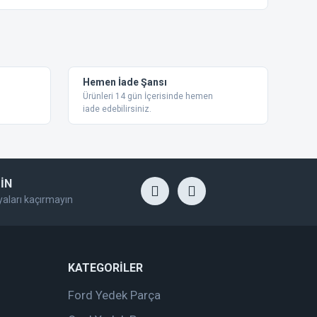
ebilirsiniz.
Hemen İade Şansı
Ürünleri 14 gün İçerisinde hemen
iade edebilirsiniz.
İN
yaları kaçırmayın
KATEGORİLER
Ford Yedek Parça