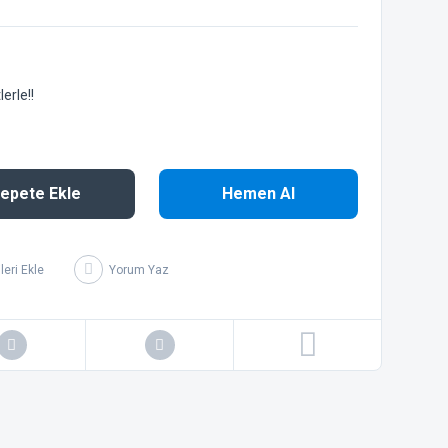
erle!!
epete Ekle
Hemen Al
Yorum Yaz