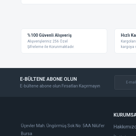
Bu ürünün fiyat bilgisi, resim, ürün açıklamalarında ve diğer
Görüş ve önerileriniz için teşekkür ederiz.
Ürün resmi kalitesiz, bozuk veya görüntülenemiyor.
%100 Güvenli Alışveriş
Hızlı K
Ürün açıklamasında eksik bilgiler bulunuyor.
Alışverişleriniz 256 Özel
Kargoları
Ürün bilgilerinde hatalar bulunuyor.
Şifreleme ile Korunmaktadır.
kargoya v
Ürün fiyatı diğer sitelerden daha pahalı.
Bu ürüne benzer farklı alternatifler olmalı.
E-BÜLTENE ABONE OLUN
E-bültene abone olun Fırsatları Kaçırmayın
KURUMS
Üçevler Mah. Üngörmüş Sok No: 5AA Nilüfer
Hakkımız
Bursa