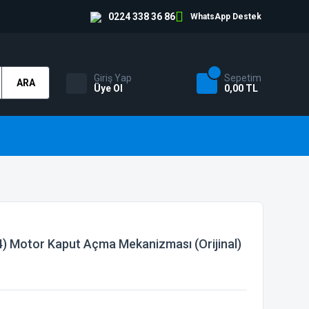
0224 338 36 86
WhatsApp Destek
Giriş Yap
Sepetim
ARA
Üye Ol
0,00 TL
) Motor Kaput Açma Mekanizması (Orijinal)