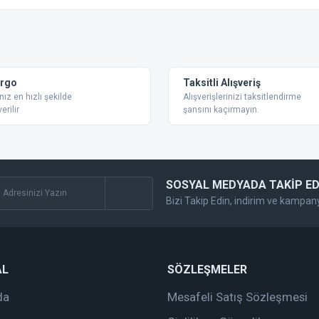
 konularda yetersiz gördüğünüz noktaları öneri formunu kullanarak tarafımıza ilet
Bu ürüne ilk yorumu siz yapın!
Yorum Yaz
argo
Taksitli Alışveriş
nız en hızlı şekilde
Alışverişlerinizi taksitlendirme
erilir
şansını kaçırmayın.
SOSYAL MEDYADA TAKİP ED
Bizi Takip Edin, indirim ve kampan
Gönder
AL
SÖZLEŞMELER
da
Mesafeli Satış Sözleşmesi