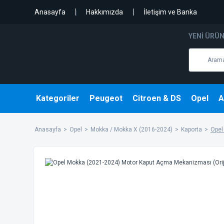
Anasayfa
Hakkımızda
İletişim ve Banka
YENI ÜRÜ
Kategoriler
Peugeot
Citroen & DS
Opel
A
Anasayfa
Opel
Mokka / Mokka X (2016-2024)
Kaporta
Opel