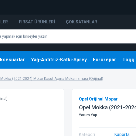
NLER
FIRSAT ÜRÜNLERI
ÇOK SATANLAR
ksesuarlar
Yağ-Antifriz-Katkı-Sprey
Eurorepar
Togg
 Mokka (2021-2024) Motor Kaput Açma Mekanizması (Orijinal)
Opel Orijinal Mopar
Opel Mokka (2021-2024
Yorum Yap
Kategori
Kaporta