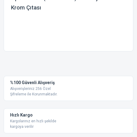
Krom Çıtası
Bu ürünün fiyat bilgisi, resim, ürün açıklamalarında ve diğer
konularda yetersiz gördüğünüz noktaları öneri formunu
Bu ürüne ilk yorumu siz yapın!
kullanarak tarafımıza iletebilirsiniz.
Görüş ve önerileriniz için teşekkür ederiz.
Yorum Yaz
%100 Güvenli Alışveriş
Ürün resmi kalitesiz, bozuk veya görüntülenemiyor.
Alışverişleriniz 256 Özel
Şifreleme ile Korunmaktadır.
Ürün açıklamasında eksik bilgiler bulunuyor.
Ürün bilgilerinde hatalar bulunuyor.
Ürün fiyatı diğer sitelerden daha pahalı.
Hızlı Kargo
Bu ürüne benzer farklı alternatifler olmalı.
Kargolarınız en hızlı şekilde
kargoya verilir