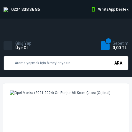
0224 338 36 86
WhatsApp Destek
Giriş Yap
Sepetim
Üye Ol
0,00 TL
ARA