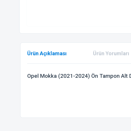
Ürün Açıklaması
Ürün Yorumları
Opel Mokka (2021-2024) Ön Tampon Alt 
Bu ürünün fiyat bilgisi, resim, ürün açıklamalarında ve diğer
Görüş ve önerileriniz için teşekkür ederiz.