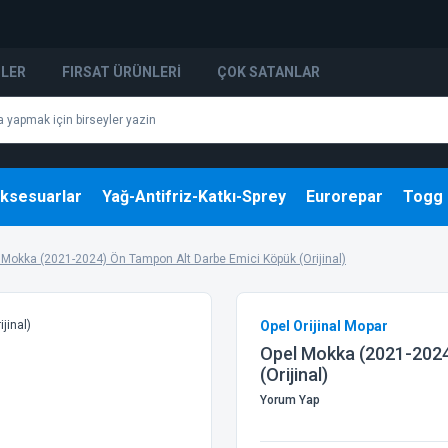
NLER
FIRSAT ÜRÜNLERI
ÇOK SATANLAR
ksesuarlar
Yağ-Antifriz-Katkı-Sprey
Eurorepar
Togg
 Mokka (2021-2024) Ön Tampon Alt Darbe Emici Köpük (Orijinal)
Opel Orijinal Mopar
Opel Mokka (2021-2024
(Orijinal)
Yorum Yap