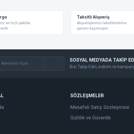
Yorum Yaz
argo
Taksitli Alışveriş
nız en hızlı şekilde
Alışverişlerinizi taksitlendirme
erilir
şansını kaçırmayın.
SOSYAL MEDYADA TAKİP ED
Bizi Takip Edin, indirim ve kampan
Gönder
AL
SÖZLEŞMELER
da
Mesafeli Satış Sözleşmesi
Gizlilik ve Güvenlik