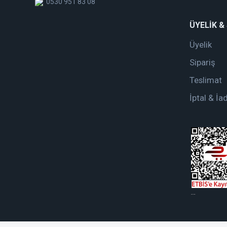
0530 951 83 08
ÜYELİK &
Üyelik
Sipariş
Teslimat
İptal & İa
web tasarım