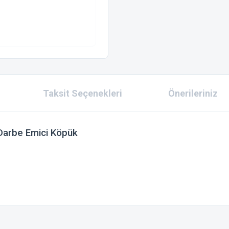
Taksit Seçenekleri
Önerileriniz
Darbe Emici Köpük
 konularda yetersiz gördüğünüz noktaları öneri formunu kullanarak tarafımıza ilet
Bu ürüne ilk yorumu siz yapın!