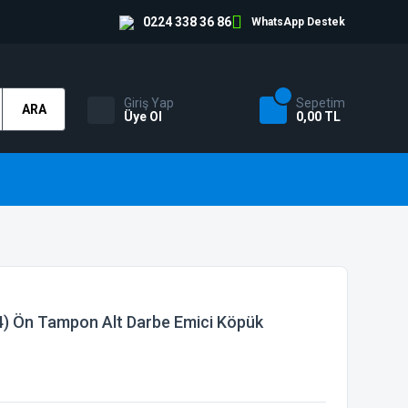
0224 338 36 86
WhatsApp Destek
Giriş Yap
Sepetim
ARA
Üye Ol
0,00 TL
) Ön Tampon Alt Darbe Emici Köpük