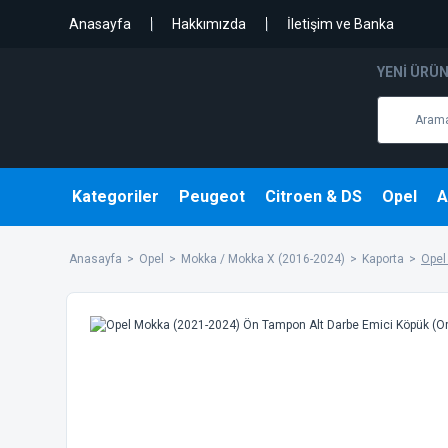
Anasayfa
Hakkımızda
İletişim ve Banka
YENI ÜRÜ
Kategoriler
Peugeot
Citroen & DS
Opel
A
Anasayfa
Opel
Mokka / Mokka X (2016-2024)
Kaporta
Opel