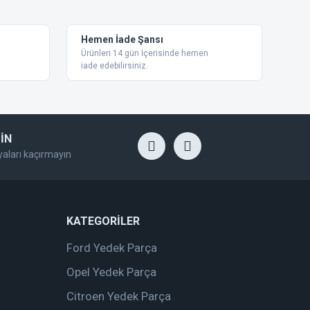
Hemen İade Şansı
Ürünleri 14 gün İçerisinde hemen
iade edebilirsiniz.
İN
yaları kaçırmayın
KATEGORİLER
Ford Yedek Parça
Opel Yedek Parça
Citroen Yedek Parça