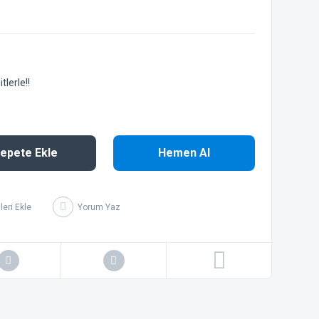
lerle!!
epete Ekle
Hemen Al
Yorum Yaz