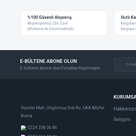
Ürün resmi kalitesiz, bozuk veya görüntülenemiyor.
%100 Güvenli Alışveriş
Hızlı K
Ürün açıklamasında eksik bilgiler bulunuyor.
Alışverişleriniz 256 Özel
Kargoları
Ürün bilgilerinde hatalar bulunuyor.
Şifreleme ile Korunmaktadır.
kargoya v
Ürün fiyatı diğer sitelerden daha pahalı.
Bu ürüne benzer farklı alternatifler olmalı.
E-BÜLTENE ABONE OLUN
E-bültene abone olun Fırsatları Kaçırmayın
KURUMS
Üçevler Mah. Üngörmüş Sok No: 5AA Nilüfer
Hakkımız
Bursa
İletişim
0224 338 36 86