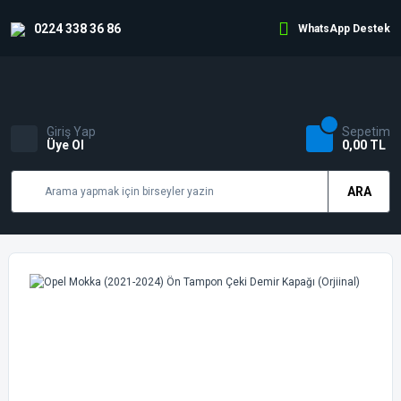
0224 338 36 86
WhatsApp Destek
Giriş Yap
Sepetim
Üye Ol
0,00 TL
ARA