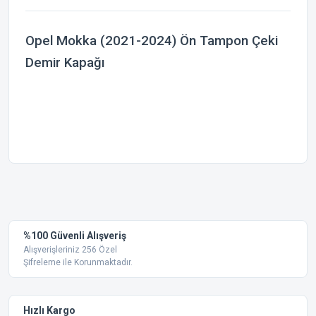
Opel Mokka (2021-2024) Ön Tampon Çeki
Demir Kapağı
Bu ürünün fiyat bilgisi, resim, ürün açıklamalarında ve diğer
konularda yetersiz gördüğünüz noktaları öneri formunu
Bu ürüne ilk yorumu siz yapın!
kullanarak tarafımıza iletebilirsiniz.
Görüş ve önerileriniz için teşekkür ederiz.
Yorum Yaz
%100 Güvenli Alışveriş
Ürün resmi kalitesiz, bozuk veya görüntülenemiyor.
Alışverişleriniz 256 Özel
Şifreleme ile Korunmaktadır.
Ürün açıklamasında eksik bilgiler bulunuyor.
Ürün bilgilerinde hatalar bulunuyor.
Ürün fiyatı diğer sitelerden daha pahalı.
Hızlı Kargo