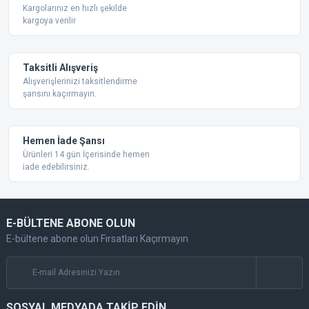
Bu ürüne benzer farklı alternatifler olmalı.
Kargolarınız en hızlı şekilde
kargoya verilir
Taksitli Alışveriş
Alışverişlerinizi taksitlendirme
şansını kaçırmayın.
Gönder
Hemen İade Şansı
Ürünleri 14 gün İçerisinde hemen
iade edebilirsiniz.
E-BÜLTENE ABONE OLUN
E-bültene abone olun Fırsatları Kaçırmayın
SOSYAL MEDYADA TAKİP EDİN