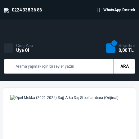
0224 338 36 86
WhatsApp Destek
Giriş Yap
Sepetim
Üye Ol
0,00 TL
ARA