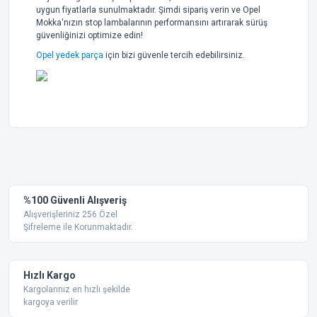
uygun fiyatlarla sunulmaktadır. Şimdi sipariş verin ve Opel
Mokka'nızın stop lambalarının performansını artırarak sürüş
güvenliğinizi optimize edin!
Opel yedek parça
için bizi güvenle tercih edebilirsiniz.
Bu ürünün fiyat bilgisi, resim, ürün açıklamalarında ve diğer
konularda yetersiz gördüğünüz noktaları öneri formunu
Bu ürüne ilk yorumu siz yapın!
kullanarak tarafımıza iletebilirsiniz.
Görüş ve önerileriniz için teşekkür ederiz.
Yorum Yaz
%100 Güvenli Alışveriş
Ürün resmi kalitesiz, bozuk veya görüntülenemiyor.
Alışverişleriniz 256 Özel
Şifreleme ile Korunmaktadır.
Ürün açıklamasında eksik bilgiler bulunuyor.
Ürün bilgilerinde hatalar bulunuyor.
Ürün fiyatı diğer sitelerden daha pahalı.
Hızlı Kargo
Bu ürüne benzer farklı alternatifler olmalı.
Kargolarınız en hızlı şekilde
kargoya verilir