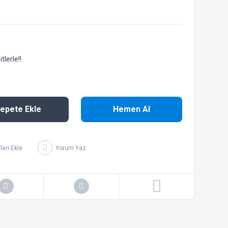
lerle!!
epete Ekle
Hemen Al
Yorum Yaz