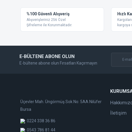
Ürün resmi kalitesiz, bozuk veya görüntülenemiyor.
%100 Güvenli Alışveriş
Hızlı K
Ürün açıklamasında eksik bilgiler bulunuyor.
Alışverişleriniz 256 Özel
Kargoları
Ürün bilgilerinde hatalar bulunuyor.
Şifreleme ile Korunmaktadır.
kargoya v
Ürün fiyatı diğer sitelerden daha pahalı.
Bu ürüne benzer farklı alternatifler olmalı.
E-BÜLTENE ABONE OLUN
E-bültene abone olun Fırsatları Kaçırmayın
KURUMS
Üçevler Mah. Üngörmüş Sok No: 5AA Nilüfer
Hakkımız
Bursa
İletişim
0224 338 36 86
0543 786 81 44