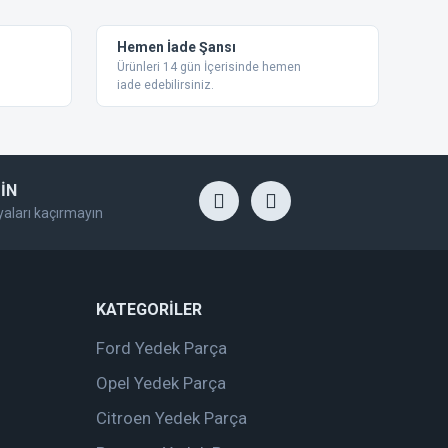
Hemen İade Şansı
Ürünleri 14 gün İçerisinde hemen
iade edebilirsiniz.
İN
yaları kaçırmayın
KATEGORİLER
Ford Yedek Parça
Opel Yedek Parça
Citroen Yedek Parça