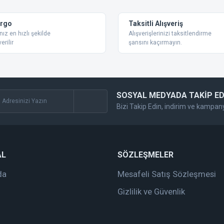
Yorum Yaz
argo
Taksitli Alışveriş
nız en hızlı şekilde
Alışverişlerinizi taksitlendirme
erilir
şansını kaçırmayın.
SOSYAL MEDYADA TAKİP ED
Bizi Takip Edin, indirim ve kampan
Gönder
AL
SÖZLEŞMELER
da
Mesafeli Satış Sözleşmesi
Gizlilik ve Güvenlik