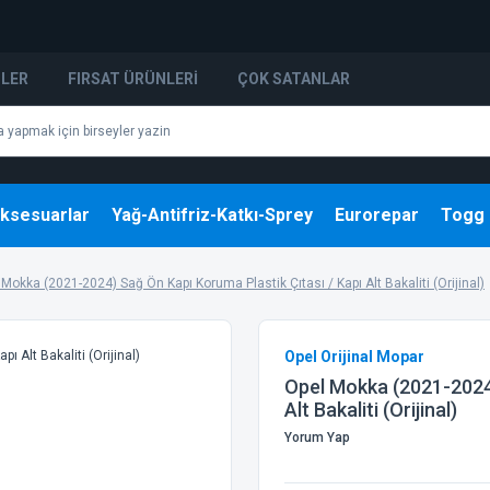
NLER
FIRSAT ÜRÜNLERI
ÇOK SATANLAR
ksesuarlar
Yağ-Antifriz-Katkı-Sprey
Eurorepar
Togg
 Mokka (2021-2024) Sağ Ön Kapı Koruma Plastik Çıtası / Kapı Alt Bakaliti (Orijinal)
Opel Orijinal Mopar
Opel Mokka (2021-2024)
Alt Bakaliti (Orijinal)
Yorum Yap