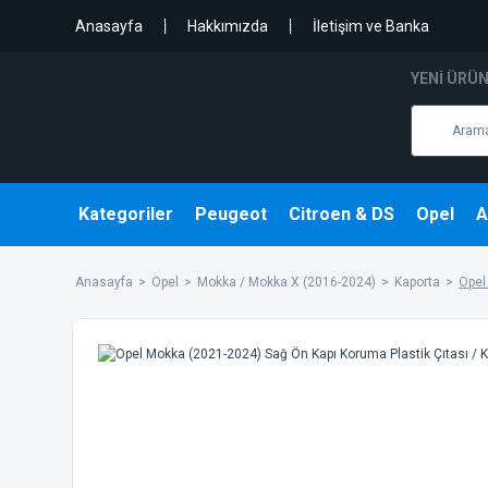
Anasayfa
Hakkımızda
İletişim ve Banka
YENI ÜRÜ
Kategoriler
Peugeot
Citroen & DS
Opel
A
Anasayfa
Opel
Mokka / Mokka X (2016-2024)
Kaporta
Opel