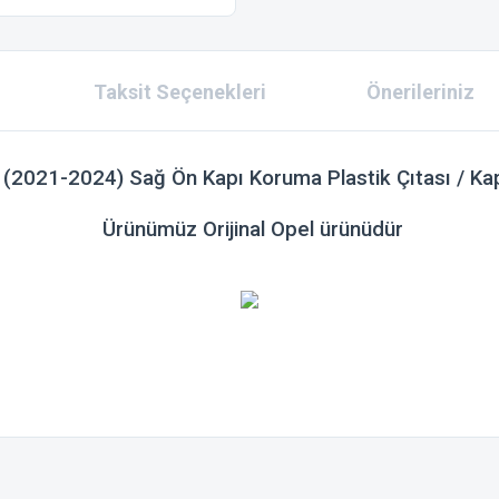
Taksit Seçenekleri
Önerileriniz
2021-2024) Sağ Ön Kapı Koruma Plastik Çıtası / Kapı
Ürünümüz
Orijinal Opel
ürünüdür
 konularda yetersiz gördüğünüz noktaları öneri formunu kullanarak tarafımıza ilet
Bu ürüne ilk yorumu siz yapın!