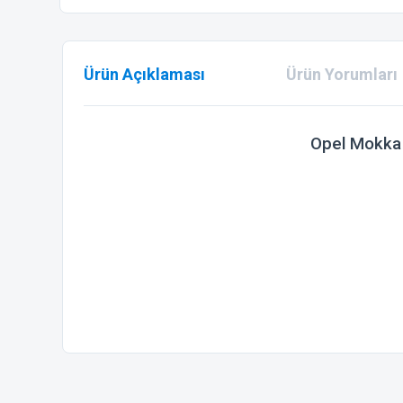
Ürün Açıklaması
Ürün Yorumları
Opel Mokka (
Bu ürünün fiyat bilgisi, resim, ürün açıklamalarında ve diğer
Görüş ve önerileriniz için teşekkür ederiz.