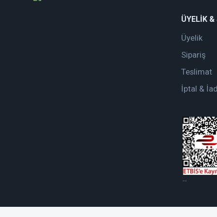
ÜYELİK &
Üyelik
Sipariş
Teslimat
İptal & İa
web tasarım