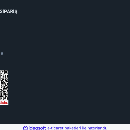
 SİPARİŞ
de
ile
ideasoft
e-