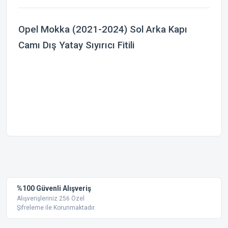
Opel Mokka (2021-2024) Sol Arka Kapı
Camı Dış Yatay Sıyırıcı Fitili
Bu ürünün fiyat bilgisi, resim, ürün açıklamalarında ve diğer
konularda yetersiz gördüğünüz noktaları öneri formunu
Bu ürüne ilk yorumu siz yapın!
kullanarak tarafımıza iletebilirsiniz.
Görüş ve önerileriniz için teşekkür ederiz.
Yorum Yaz
%100 Güvenli Alışveriş
Ürün resmi kalitesiz, bozuk veya görüntülenemiyor.
Alışverişleriniz 256 Özel
Şifreleme ile Korunmaktadır.
Ürün açıklamasında eksik bilgiler bulunuyor.
Ürün bilgilerinde hatalar bulunuyor.