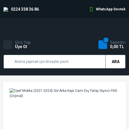
0224 338 36 86
WhatsApp Destek
Giriş Yap
Sepetim
Üye Ol
0,00 TL
ARA