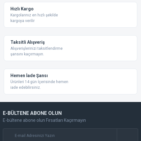
Ürün fiyatı diğer sitelerden daha pahalı.
Hızlı Kargo
Bu ürüne benzer farklı alternatifler olmalı.
Kargolarınız en hızlı şekilde
kargoya verilir
Taksitli Alışveriş
Alışverişlerinizi taksitlendirme
şansını kaçırmayın.
Gönder
Hemen İade Şansı
Ürünleri 14 gün İçerisinde hemen
iade edebilirsiniz.
E-BÜLTENE ABONE OLUN
E-bültene abone olun Fırsatları Kaçırmayın