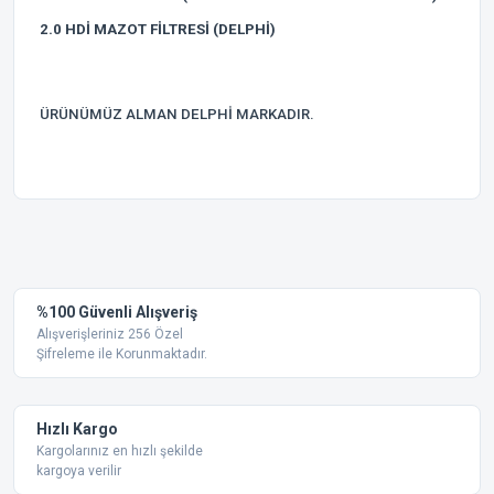
2.0 HDİ MAZOT FİLTRESİ (DELPHİ)
ÜRÜNÜMÜZ ALMAN DELPHİ MARKADIR.
Bu ürünün fiyat bilgisi, resim, ürün açıklamalarında ve diğer
konularda yetersiz gördüğünüz noktaları öneri formunu
Bu ürüne ilk yorumu siz yapın!
kullanarak tarafımıza iletebilirsiniz.
Görüş ve önerileriniz için teşekkür ederiz.
Yorum Yaz
%100 Güvenli Alışveriş
Ürün resmi kalitesiz, bozuk veya görüntülenemiyor.
Alışverişleriniz 256 Özel
Şifreleme ile Korunmaktadır.
Ürün açıklamasında eksik bilgiler bulunuyor.
Ürün bilgilerinde hatalar bulunuyor.
Ürün fiyatı diğer sitelerden daha pahalı.
Hızlı Kargo
Bu ürüne benzer farklı alternatifler olmalı.
Kargolarınız en hızlı şekilde
kargoya verilir