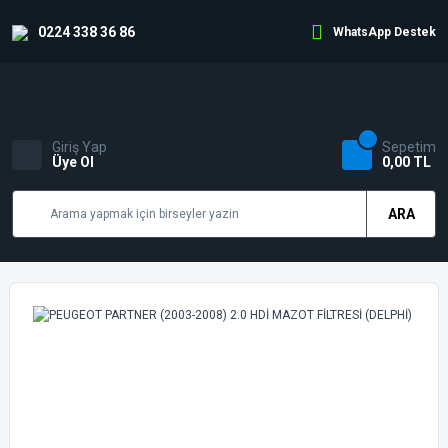
0224 338 36 86
WhatsApp Destek
Giriş Yap
Sepetim
Üye Ol
0,00 TL
ARA