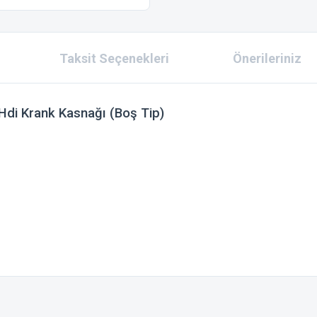
Taksit Seçenekleri
Önerileriniz
di Krank Kasnağı (Boş Tip)
 konularda yetersiz gördüğünüz noktaları öneri formunu kullanarak tarafımıza ilet
Bu ürüne ilk yorumu siz yapın!