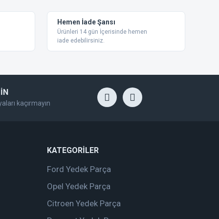
Hemen İade Şansı
Ürünleri 14 gün İçerisinde hemen
iade edebilirsiniz.
İN
yaları kaçırmayın
KATEGORİLER
Ford Yedek Parça
Opel Yedek Parça
Citroen Yedek Parça