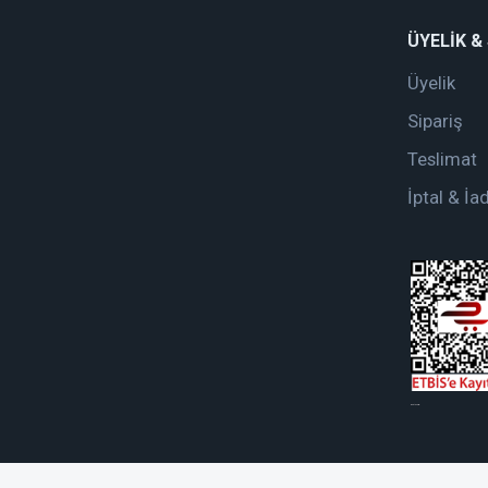
ÜYELİK &
Üyelik
Sipariş
Teslimat
İptal & İa
web tasarım