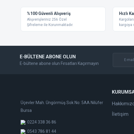
Ürün resmi kalitesiz, bozuk veya görüntülenemiyor.
%100 Güvenli Alışveriş
Hızlı K
Ürün açıklamasında eksik bilgiler bulunuyor.
Alışverişleriniz 256 Özel
Kargoları
Ürün bilgilerinde hatalar bulunuyor.
Şifreleme ile Korunmaktadır.
kargoya v
Ürün fiyatı diğer sitelerden daha pahalı.
Bu ürüne benzer farklı alternatifler olmalı.
E-BÜLTENE ABONE OLUN
E-bültene abone olun Fırsatları Kaçırmayın
KURUMS
Üçevler Mah. Üngörmüş Sok No: 5AA Nilüfer
Hakkımız
Bursa
İletişim
0224 338 36 86
0543 786 81 44