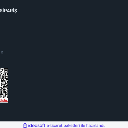
 SİPARİŞ
de
ile
ideasoft
e-