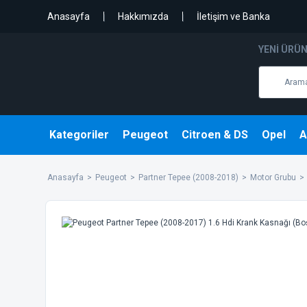
Anasayfa
Hakkımızda
İletişim ve Banka
YENI ÜRÜ
Kategoriler
Peugeot
Citroen & DS
Opel
A
Anasayfa
Peugeot
Partner Tepee (2008-2018)
Motor Grubu