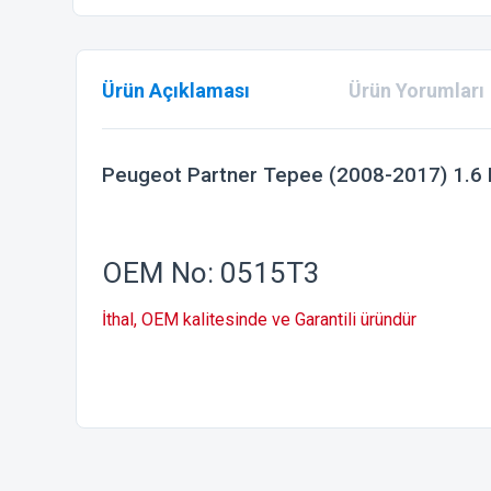
Ürün Açıklaması
Ürün Yorumları
Peugeot Partner Tepee (2008-2017) 1.6 H
OEM No: 0515T3
İthal, OEM kalitesinde ve Garantili üründür
Bu ürünün fiyat bilgisi, resim, ürün açıklamalarında ve diğer
Görüş ve önerileriniz için teşekkür ederiz.