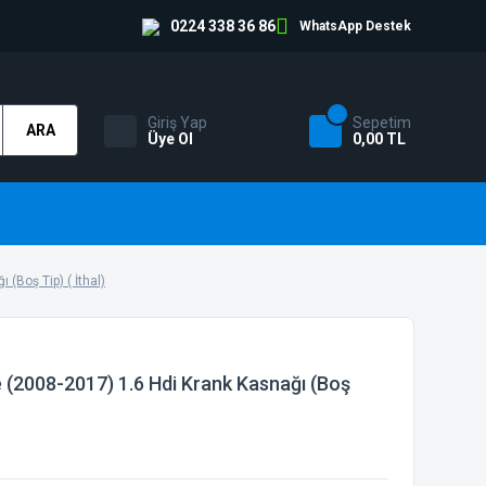
0224 338 36 86
WhatsApp Destek
Giriş Yap
Sepetim
ARA
Üye Ol
0,00 TL
(Boş Tip) ( İthal)
(2008-2017) 1.6 Hdi Krank Kasnağı (Boş