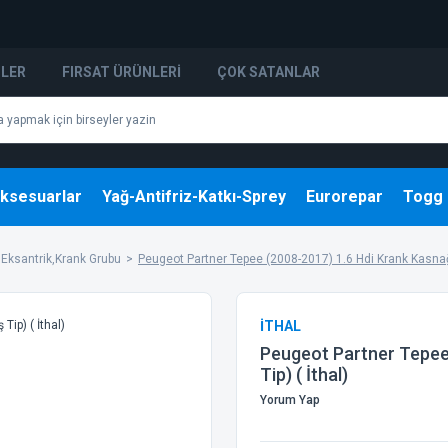
NLER
FIRSAT ÜRÜNLERI
ÇOK SATANLAR
ksesuarlar
Yağ-Antifriz-Katkı-Sprey
Eurorepar
Togg
Eksantrik,Krank Grubu
Peugeot Partner Tepee (2008-2017) 1.6 Hdi Krank Kasnağı 
İTHAL
Peugeot Partner Tepee 
Tip) ( İthal)
Yorum Yap