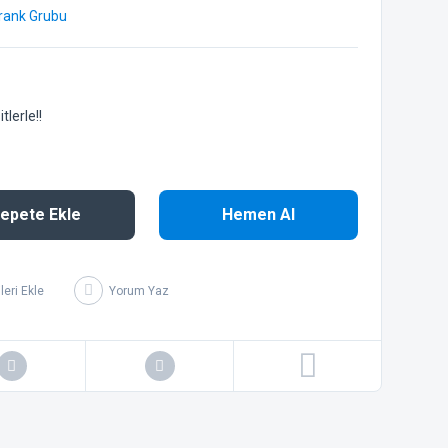
Krank Grubu
lerle!!
epete Ekle
Hemen Al
Yorum Yaz