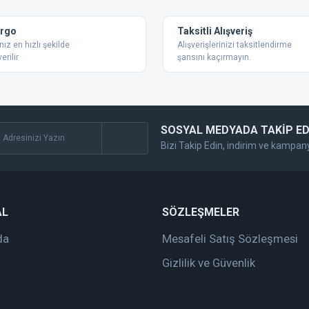
Yorum Yaz
argo
Taksitli Alışveriş
nız en hızlı şekilde
Alışverişlerinizi taksitlendirme
erilir
şansını kaçırmayın.
SOSYAL MEDYADA TAKİP ED
Bizi Takip Edin, indirim ve kampan
Gönder
AL
SÖZLEŞMELER
da
Mesafeli Satış Sözleşmesi
Gizlilik ve Güvenlik