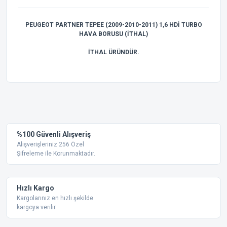
PEUGEOT PARTNER TEPEE (2009-2010-2011) 1,6 HDİ TURBO
HAVA BORUSU (İTHAL)
İTHAL ÜRÜNDÜR.
Bu ürünün fiyat bilgisi, resim, ürün açıklamalarında ve diğer
konularda yetersiz gördüğünüz noktaları öneri formunu
Bu ürüne ilk yorumu siz yapın!
kullanarak tarafımıza iletebilirsiniz.
Görüş ve önerileriniz için teşekkür ederiz.
Yorum Yaz
%100 Güvenli Alışveriş
Ürün resmi kalitesiz, bozuk veya görüntülenemiyor.
Alışverişleriniz 256 Özel
Şifreleme ile Korunmaktadır.
Ürün açıklamasında eksik bilgiler bulunuyor.
Ürün bilgilerinde hatalar bulunuyor.
Ürün fiyatı diğer sitelerden daha pahalı.
Hızlı Kargo
Bu ürüne benzer farklı alternatifler olmalı.
Kargolarınız en hızlı şekilde
kargoya verilir