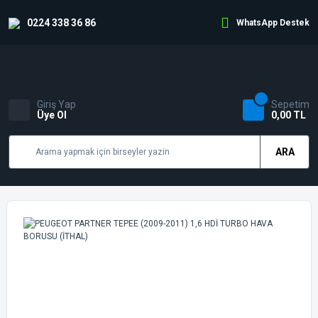
0224 338 36 86
WhatsApp Destek
Giriş Yap
Sepetim
Üye Ol
0,00 TL
ARA