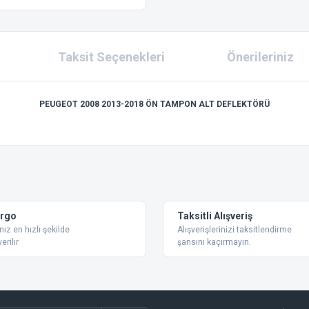
Taksit Seçenekleri
Önerileriniz
PEUGEOT 2008 2013-2018 ÖN TAMPON ALT DEFLEKTÖRÜ
 konularda yetersiz gördüğünüz noktaları öneri formunu kullanarak tarafımıza ilet
Bu ürüne ilk yorumu siz yapın!
Yorum Yaz
argo
Taksitli Alışveriş
nız en hızlı şekilde
Alışverişlerinizi taksitlendirme
erilir
şansını kaçırmayın.