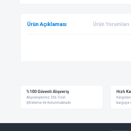
Ürün Açıklaması
Ürün Yorumları
Bu ürünün fiyat bilgisi, resim, ürün açıklamalarında ve diğer
Görüş ve önerileriniz için teşekkür ederiz.
Ürün resmi kalitesiz, bozuk veya görüntülenemiyor.
%100 Güvenli Alışveriş
Hızlı K
Ürün açıklamasında eksik bilgiler bulunuyor.
Alışverişleriniz 256 Özel
Kargoları
Ürün bilgilerinde hatalar bulunuyor.
Şifreleme ile Korunmaktadır.
kargoya v
Ürün fiyatı diğer sitelerden daha pahalı.
Bu ürüne benzer farklı alternatifler olmalı.