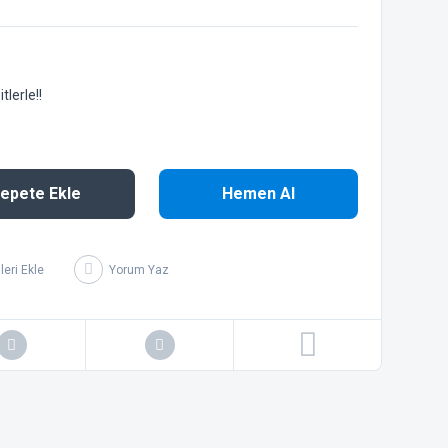
lerle!!
epete Ekle
Hemen Al
Yorum Yaz