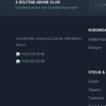
E-BÜLTENE ABONE OLUN
E-bültene abone olun Fırsatları Kaçırmayın
KURUMS
Üçevler Mah. Üngörmüş Sok No: 5AA Nilüfer
Hakkımız
Bursa
İletişim
0224 338 36 86
0530 951 83 08
ÜYELİK &
Üyelik
Sipariş
Teslimat