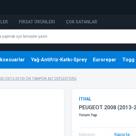
NLER
FIRSAT ÜRÜNLERI
ÇOK SATANLAR
ksesuarlar
Yağ-Antifriz-Katkı-Sprey
Eurorepar
Togg
08 (2013-2018) ÖN TAMPON ALT DEFLEKTÖRÜ
İTHAL
PEUGEOT 2008 (2013-
Yorum Yap
Kategori
Kaporta