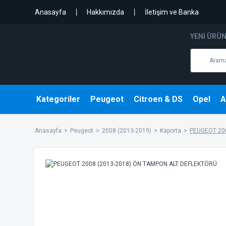
Anasayfa
Hakkımızda
İletişim ve Banka
YENI ÜRÜ
Kategoriler
Peugeot
Citroen & DS
Opel
A
Anasayfa
Peugeot
2008 (2013-2019)
Kaporta
PEUGEOT 20