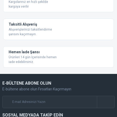
Bu ürüne benzer farklı alternatifler olmalı.
Kargolarınız en hızlı şekilde
kargoya verilir
Taksitli Alışveriş
Alışverişlerinizi taksitlendirme
şansını kaçırmayın.
Gönder
Hemen İade Şansı
Ürünleri 14 gün İçerisinde hemen
iade edebilirsiniz.
E-BÜLTENE ABONE OLUN
E-bültene abone olun Fırsatları Kaçırmayın
SOSYAL MEDYADA TAKİP EDİN