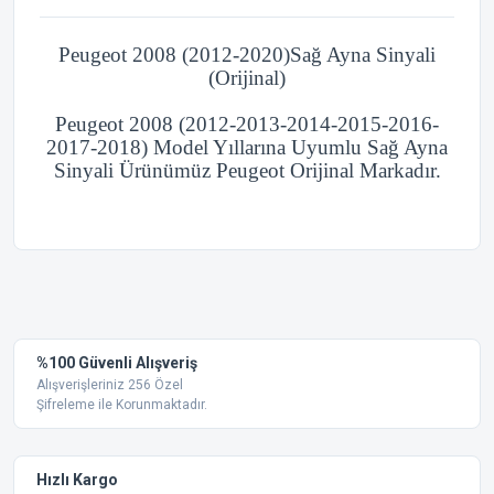
Peugeot 2008 (2012-2020)Sağ Ayna Sinyali
(Orijinal)
Peugeot 2008 (2012-2013-2014-2015-2016-
2017-2018) Model Yıllarına Uyumlu Sağ Ayna
Sinyali Ürünümüz Peugeot Orijinal Markadır.
Bu ürünün fiyat bilgisi, resim, ürün açıklamalarında ve diğer
konularda yetersiz gördüğünüz noktaları öneri formunu
Bu ürüne ilk yorumu siz yapın!
kullanarak tarafımıza iletebilirsiniz.
Görüş ve önerileriniz için teşekkür ederiz.
Yorum Yaz
%100 Güvenli Alışveriş
Ürün resmi kalitesiz, bozuk veya görüntülenemiyor.
Alışverişleriniz 256 Özel
Şifreleme ile Korunmaktadır.
Ürün açıklamasında eksik bilgiler bulunuyor.
Ürün bilgilerinde hatalar bulunuyor.
Ürün fiyatı diğer sitelerden daha pahalı.
Hızlı Kargo