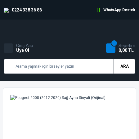
0224 338 36 86
WhatsApp Destek
Giriş Yap
Sepetim
Üye Ol
0,00 TL
ARA