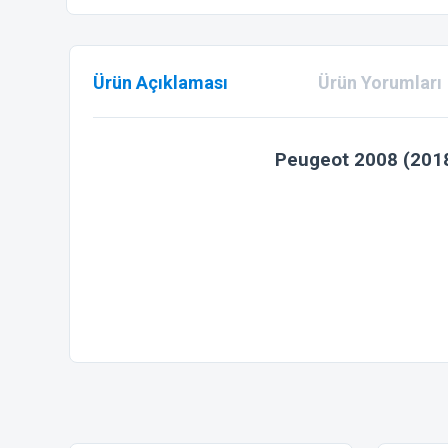
Ürün Açıklaması
Ürün Yorumları
Peugeot 2008 (2018
Bu ürünün fiyat bilgisi, resim, ürün açıklamalarında ve diğer
Görüş ve önerileriniz için teşekkür ederiz.
Ürün resmi kalitesiz, bozuk veya görüntülenemiyor.