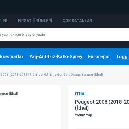
NLER
FIRSAT ÜRÜNLERI
ÇOK SATANLAR
ksesuarlar
Yağ-Antifriz-Katkı-Sprey
Eurorepar
Togg
2008 (2018-2019) 1.5 Blue Hdi Enjektör Geri Dönüş Borusu (İthal)
İTHAL
Peugeot 2008 (2018-201
(İthal)
Yorum Yap