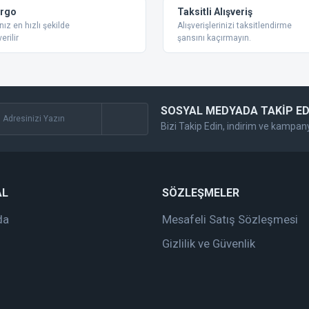
Yorum Yaz
argo
Taksitli Alışveriş
nız en hızlı şekilde
Alışverişlerinizi taksitlendirme
erilir
şansını kaçırmayın.
SOSYAL MEDYADA TAKİP ED
Bizi Takip Edin, indirim ve kampan
Gönder
AL
SÖZLEŞMELER
da
Mesafeli Satış Sözleşmesi
Gizlilik ve Güvenlik