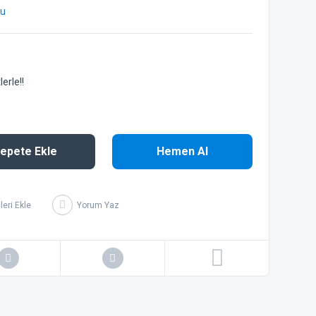
bu
erle!!
epete Ekle
Hemen Al
Yorum Yaz