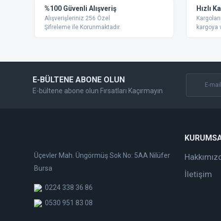
%100 Güvenli Alışveriş
Hızlı K
Ürün açıklamasında eksik bilgiler bulunuyor.
Alışverişleriniz 256 Özel
Kargoları
Ürün bilgilerinde hatalar bulunuyor.
Şifreleme ile Korunmaktadır.
kargoya v
Ürün fiyatı diğer sitelerden daha pahalı.
Bu ürüne benzer farklı alternatifler olmalı.
E-BÜLTENE ABONE OLUN
E-bültene abone olun Fırsatları Kaçırmayın
KURUMS
Üçevler Mah. Üngörmüş Sok No: 5AA Nilüfer
Hakkımız
Bursa
İletişim
0224 338 36 86
0530 951 83 08