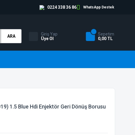
0224 338 36 86
WhatsApp Destek
Giriş Yap
Sepetim
ARA
Üye Ol
0,00 TL
9) 1.5 Blue Hdi Enjektör Geri Dönüş Borusu