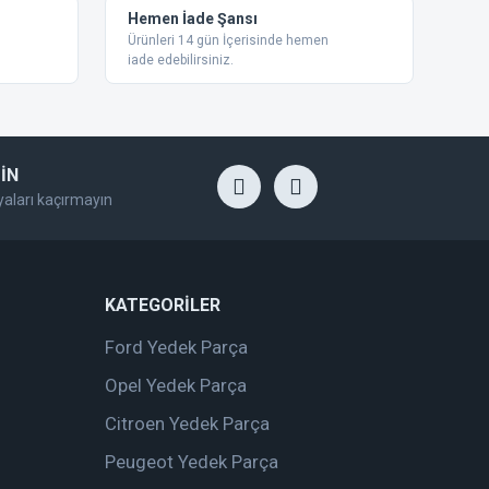
Hemen İade Şansı
Ürünleri 14 gün İçerisinde hemen
iade edebilirsiniz.
İN
yaları kaçırmayın
KATEGORİLER
Ford Yedek Parça
Opel Yedek Parça
Citroen Yedek Parça
Peugeot Yedek Parça