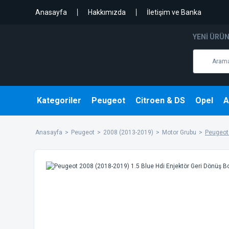
Anasayfa
Hakkımızda
İletişim ve Banka
YENI ÜRÜ
Kategoriler
Peugeot
Citroen & DS
Opel
A
Anasayfa
Peugeot
2008 (2013-2019)
Motor Grubu
Peugeot 