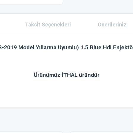
Taksit Seçenekleri
Önerileriniz
-2019 Model Yıllarına Uyumlu) 1.5 Blue Hdi Enjektö
Ürünümüz İTHAL üründür
 konularda yetersiz gördüğünüz noktaları öneri formunu kullanarak tarafımıza ilet
Bu ürüne ilk yorumu siz yapın!