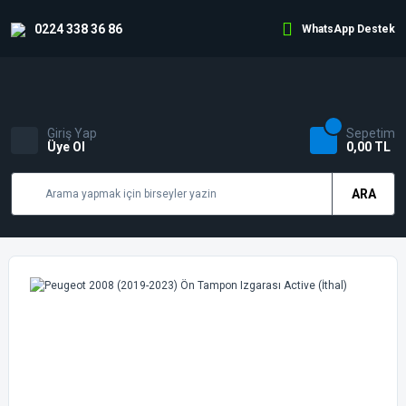
0224 338 36 86
WhatsApp Destek
Giriş Yap
Sepetim
Üye Ol
0,00 TL
ARA