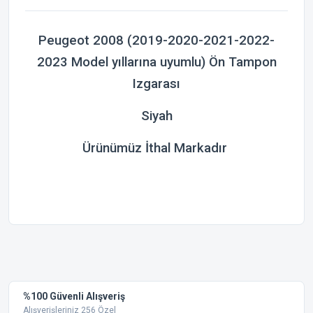
Peugeot 2008 (2019-2020-2021-2022-
2023 Model yıllarına uyumlu) Ön Tampon
Izgarası
Siyah
Ürünümüz İthal Markadır
Bu ürünün fiyat bilgisi, resim, ürün açıklamalarında ve diğer
konularda yetersiz gördüğünüz noktaları öneri formunu
Bu ürüne ilk yorumu siz yapın!
kullanarak tarafımıza iletebilirsiniz.
Görüş ve önerileriniz için teşekkür ederiz.
Yorum Yaz
%100 Güvenli Alışveriş
Ürün resmi kalitesiz, bozuk veya görüntülenemiyor.
Alışverişleriniz 256 Özel