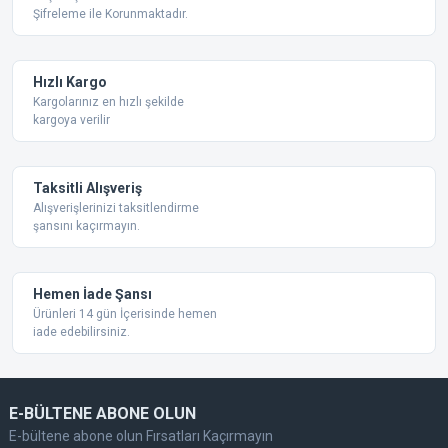
Şifreleme ile Korunmaktadır.
Ürün açıklamasında eksik bilgiler bulunuyor.
Ürün bilgilerinde hatalar bulunuyor.
Ürün fiyatı diğer sitelerden daha pahalı.
Hızlı Kargo
Bu ürüne benzer farklı alternatifler olmalı.
Kargolarınız en hızlı şekilde
kargoya verilir
Taksitli Alışveriş
Alışverişlerinizi taksitlendirme
şansını kaçırmayın.
Gönder
Hemen İade Şansı
Ürünleri 14 gün İçerisinde hemen
iade edebilirsiniz.
E-BÜLTENE ABONE OLUN
E-bültene abone olun Fırsatları Kaçırmayın