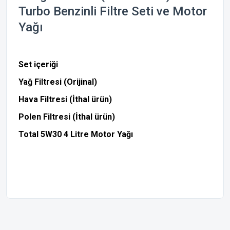
Turbo Benzinli Filtre Seti ve Motor
Yağı
Set içeriği
Yağ Filtresi (Orijinal)
Hava Filtresi (İthal ürün)
Polen Filtresi (İthal ürün)
Total 5W30 4 Litre Motor Yağı
Bu ürünün fiyat bilgisi, resim, ürün açıklamalarında ve diğer
konularda yetersiz gördüğünüz noktaları öneri formunu
Bu ürüne ilk yorumu siz yapın!
kullanarak tarafımıza iletebilirsiniz.