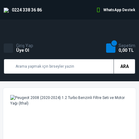
0224 338 36 86
WhatsApp Destek
Giriş Yap
Sepetim
Üye Ol
0,00 TL
ARA