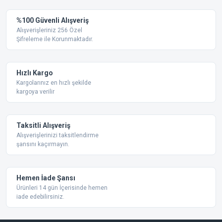
Görüş ve önerileriniz için teşekkür ederiz.
Yorum Yaz
%100 Güvenli Alışveriş
Ürün resmi kalitesiz, bozuk veya görüntülenemiyor.
Alışverişleriniz 256 Özel
Şifreleme ile Korunmaktadır.
Ürün açıklamasında eksik bilgiler bulunuyor.
Ürün bilgilerinde hatalar bulunuyor.
Ürün fiyatı diğer sitelerden daha pahalı.
Hızlı Kargo
Bu ürüne benzer farklı alternatifler olmalı.
Kargolarınız en hızlı şekilde
kargoya verilir
Taksitli Alışveriş
Alışverişlerinizi taksitlendirme
şansını kaçırmayın.
Gönder
Hemen İade Şansı
Ürünleri 14 gün İçerisinde hemen
iade edebilirsiniz.