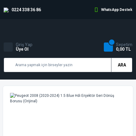
0224 338 36 86
WhatsApp Destek
Giriş Yap
Sepetim
Üye Ol
0,00 TL
ARA