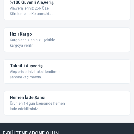
Yorum Yaz
%100 Güvenli Alışveriş
Ürün resmi kalitesiz, bozuk veya görüntülenemiyor.
Alışverişleriniz 256 Özel
Şifreleme ile Korunmaktadır.
Ürün açıklamasında eksik bilgiler bulunuyor.
Ürün bilgilerinde hatalar bulunuyor.
Ürün fiyatı diğer sitelerden daha pahalı.
Hızlı Kargo
Bu ürüne benzer farklı alternatifler olmalı.
Kargolarınız en hızlı şekilde
kargoya verilir
Taksitli Alışveriş
Alışverişlerinizi taksitlendirme
şansını kaçırmayın.
Gönder
Hemen İade Şansı
Ürünleri 14 gün İçerisinde hemen
iade edebilirsiniz.
E-BÜLTENE ABONE OLUN