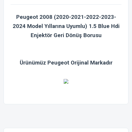
Peugeot 2008 (2020-2021-2022-2023-
2024 Model Yıllarına Uyumlu) 1.5 Blue Hdi
Enjektör Geri Dönüş Borusu
Ürünümüz Peugeot Orijinal Markadır
Bu ürünün fiyat bilgisi, resim, ürün açıklamalarında ve diğer
konularda yetersiz gördüğünüz noktaları öneri formunu
Bu ürüne ilk yorumu siz yapın!
kullanarak tarafımıza iletebilirsiniz.
Görüş ve önerileriniz için teşekkür ederiz.