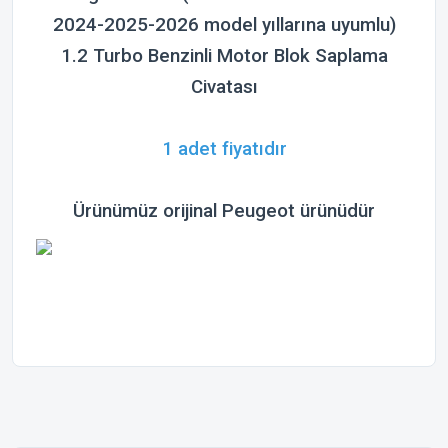
2024-2025-2026 model yıllarına uyumlu)
1.2 Turbo Benzinli Motor Blok Saplama
Civatası
1 adet fiyatıdır
Ürünümüz orijinal
Peugeot
ürünüdür
Bu ürünün fiyat bilgisi, resim, ürün açıklamalarında ve diğer
konularda yetersiz gördüğünüz noktaları öneri formunu
Bu ürüne ilk yorumu siz yapın!
kullanarak tarafımıza iletebilirsiniz.
Görüş ve önerileriniz için teşekkür ederiz.