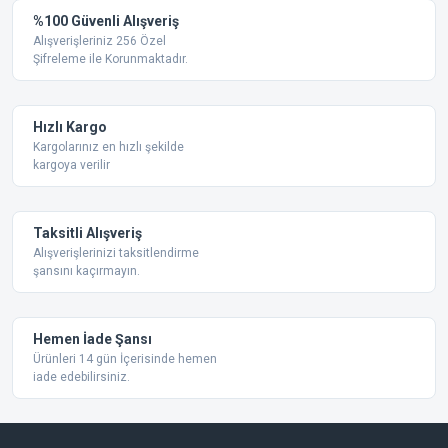
Yorum Yaz
%100 Güvenli Alışveriş
Ürün resmi kalitesiz, bozuk veya görüntülenemiyor.
Alışverişleriniz 256 Özel
Şifreleme ile Korunmaktadır.
Ürün açıklamasında eksik bilgiler bulunuyor.
Ürün bilgilerinde hatalar bulunuyor.
Ürün fiyatı diğer sitelerden daha pahalı.
Hızlı Kargo
Bu ürüne benzer farklı alternatifler olmalı.
Kargolarınız en hızlı şekilde
kargoya verilir
Taksitli Alışveriş
Alışverişlerinizi taksitlendirme
şansını kaçırmayın.
Gönder
Hemen İade Şansı
Ürünleri 14 gün İçerisinde hemen
iade edebilirsiniz.