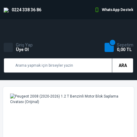
0224 338 36 86
WhatsApp Destek
Giriş Yap
Sepetim
Üye Ol
0,00 TL
ARA