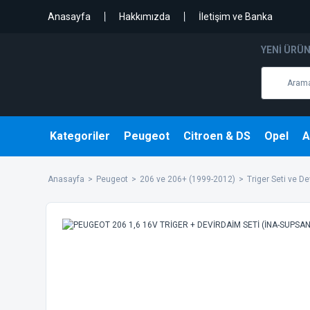
Anasayfa
Hakkımızda
İletişim ve Banka
YENI ÜRÜ
Kategoriler
Peugeot
Citroen & DS
Opel
A
Anasayfa
Peugeot
206 ve 206+ (1999-2012)
Triger Seti ve D