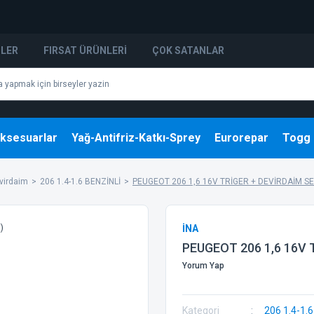
NLER
FIRSAT ÜRÜNLERI
ÇOK SATANLAR
ksesuarlar
Yağ-Antifriz-Katkı-Sprey
Eurorepar
Togg
evirdaim
206 1.4-1.6 BENZİNLİ
PEUGEOT 206 1,6 16V TRİGER + DEVİRDAİM SE
İNA
PEUGEOT 206 1,6 16V 
Yorum Yap
Kategori
206 1.4-1.