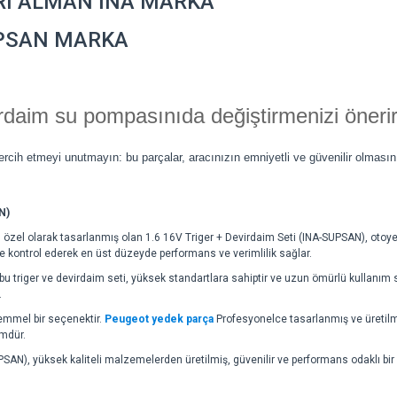
RI ALMAN İNA MARKA
UPSAN MARKA
rdaim su pompasınıda değiştirmenizi önerir
tercih etmeyi unutmayın: bu parçalar, aracınızın emniyetli ve güvenilir olmasın
N)
in özel olarak tasarlanmış olan 1.6 16V Triger + Devirdaim Seti (INA-SUPSAN), ot
 kontrol ederek en üst düzeyde performans ve verimlilik sağlar.
bu triger ve devirdaim seti, yüksek standartlara sahiptir ve uzun ömürlü kullanım 
.
emmel bir seçenektir.
Peugeot yedek parça
Profesyonelce tasarlanmış ve üretilmi
ümdür.
AN), yüksek kaliteli malzemelerden üretilmiş, güvenilir ve performans odaklı bir 