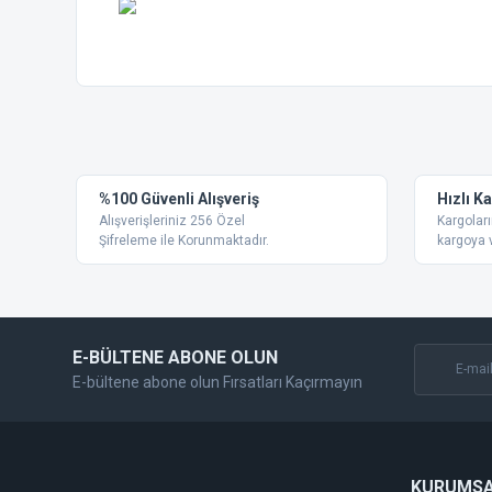
Bu ürünün fiyat bilgisi, resim, ürün açıklamalarında ve diğer
Görüş ve önerileriniz için teşekkür ederiz.
Ürün resmi kalitesiz, bozuk veya görüntülenemiyor.
%100 Güvenli Alışveriş
Hızlı K
Ürün açıklamasında eksik bilgiler bulunuyor.
Alışverişleriniz 256 Özel
Kargoları
Ürün bilgilerinde hatalar bulunuyor.
Şifreleme ile Korunmaktadır.
kargoya v
Ürün fiyatı diğer sitelerden daha pahalı.
Bu ürüne benzer farklı alternatifler olmalı.
E-BÜLTENE ABONE OLUN
E-bültene abone olun Fırsatları Kaçırmayın
KURUMS