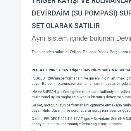
TRİGER KAYIŞI VE RULMANLA
DEVİRDAİM (SU POMPASI) S
SET OLARAK SATILIR
Aynı sistem içinde bulunan Devi
Taklitlerinden sakının! Orijinal Peugeot Yedek Parçalarını 
PEUGEOT 206 1.6 16V Triger + Devirdaim Seti (INA-SUPSA
PEUGEOT 206'nın performansını ve güvenilirliğini artırmak iç
duyar. Bu set, motorunuzun zamanlamasını hassas bir şekilde
INA ve SUPSAN gibi önde gelen markaların kalitesiyle üretilen 
mükemmel uyum sağlar ve güvenilir bir sürüş deneyimi sunar
Bu set, motorunuzun performansını optimize etmek için mük
dayanıklıdır. Güvenilir ve sorunsuz bir sürüş için ideal bir çöz
Özetle, PEUGEOT 206 1.6 16V Triger + Devirdaim Seti (INA-SUPS
deneyimi sunarak memnuniyetlerini sağlamayı amaçlar.