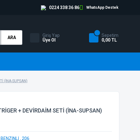
0224 338 36 86
WhatsApp Destek
Giriş Yap
Sepetim
ARA
Üye Ol
0,00 TL
Tİ (İNA-SUPSAN)
TRİGER + DEVİRDAİM SETİ (İNA-SUPSAN)
6 BENZİNLİ
,
206