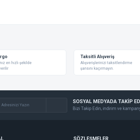
 konularda yetersiz gördüğünüz noktaları öneri formunu kullanarak tarafımıza ilet
Bu ürüne ilk yorumu siz yapın!
Yorum Yaz
argo
Taksitli Alışveriş
nız en hızlı şekilde
Alışverişlerinizi taksitlendirme
erilir
şansını kaçırmayın.
SOSYAL MEDYADA TAKİP ED
Bizi Takip Edin, indirim ve kampan
Gönder
AL
SÖZLEŞMELER