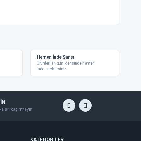
ebilirsiniz.
Hemen İade Şansı
Ürünleri 14 gün İçerisinde hemen
iade edebilirsiniz.
İN
yaları kaçırmayın
KATEGORİLER