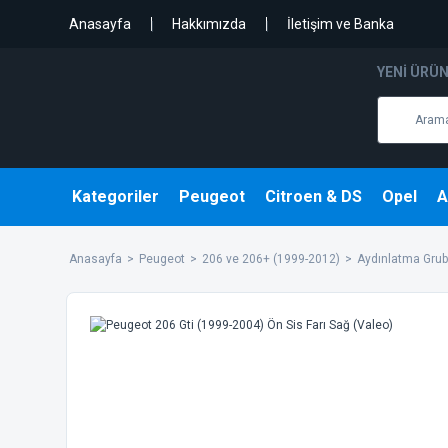
Anasayfa
Hakkımızda
İletişim ve Banka
YENI ÜRÜ
Kategoriler
Peugeot
Citroen & DS
Opel
A
Anasayfa
Peugeot
206 ve 206+ (1999-2012)
Aydınlatma Gru