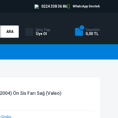
0224 338 36 86
WhatsApp Destek
Giriş Yap
Sepetim
ARA
Üye Ol
0,00 TL
2004) Ön Sis Farı Sağ (Valeo)
a Grubu