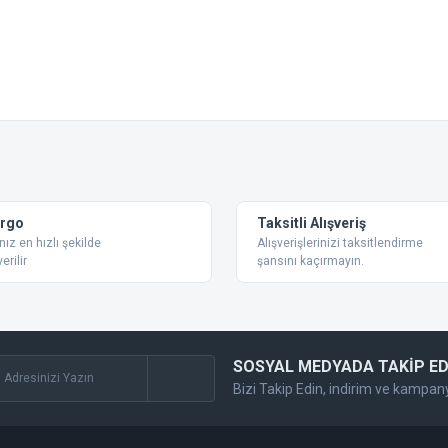
 konularda yetersiz gördüğünüz noktaları öneri formunu kullanarak tarafımıza ilet
Bu ürüne ilk yorumu siz yapın!
Yorum Yaz
argo
Taksitli Alışveriş
nız en hızlı şekilde
Alışverişlerinizi taksitlendirme
erilir
şansını kaçırmayın.
SOSYAL MEDYADA TAKİP ED
Bizi Takip Edin, indirim ve kampan
Gönder