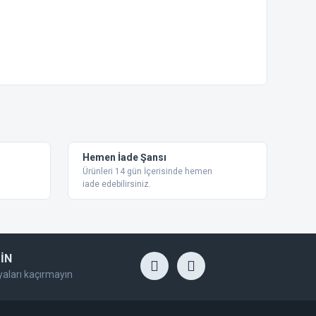
ebilirsiniz.
Hemen İade Şansı
Ürünleri 14 gün İçerisinde hemen
iade edebilirsiniz.
İN
yaları kaçırmayın