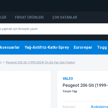
NLER
FIRSAT ÜRÜNLERI
ÇOK SATANLAR
ksesuarlar
Yağ-Antifriz-Katkı-Sprey
Eurorepar
Togg
bu
Peugeot 206 Gti (1999-2004) Ön Sis Farı Sağ (Valeo)
VALEO
Peugeot 206 Gti (1999-
Yorum Yap
Kategori
Aydınlatm