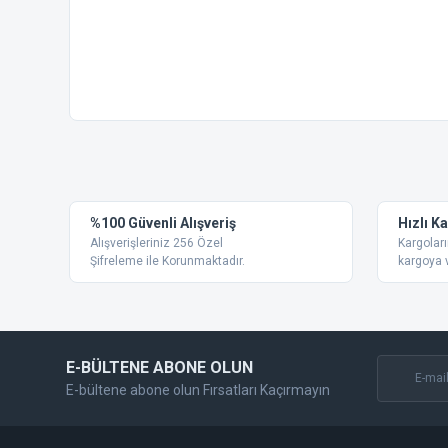
Bu ürünün fiyat bilgisi, resim, ürün açıklamalarında ve diğer
Görüş ve önerileriniz için teşekkür ederiz.
Ürün resmi kalitesiz, bozuk veya görüntülenemiyor.
%100 Güvenli Alışveriş
Hızlı K
Ürün açıklamasında eksik bilgiler bulunuyor.
Alışverişleriniz 256 Özel
Kargoları
Ürün bilgilerinde hatalar bulunuyor.
Şifreleme ile Korunmaktadır.
kargoya v
Ürün fiyatı diğer sitelerden daha pahalı.
Bu ürüne benzer farklı alternatifler olmalı.
E-BÜLTENE ABONE OLUN
E-bültene abone olun Fırsatları Kaçırmayın