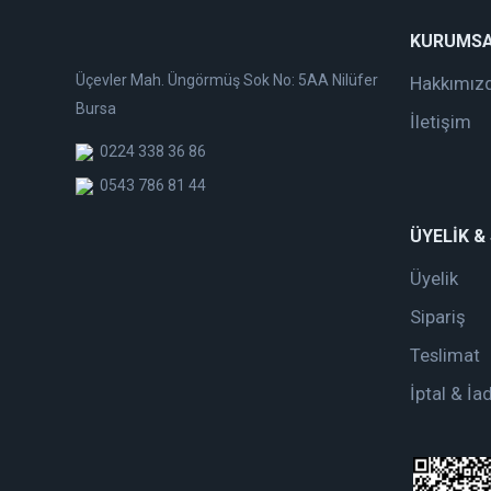
KURUMS
Üçevler Mah. Üngörmüş Sok No: 5AA Nilüfer
Hakkımız
Bursa
İletişim
0224 338 36 86
0543 786 81 44
ÜYELİK &
Üyelik
Sipariş
Teslimat
İptal & İa