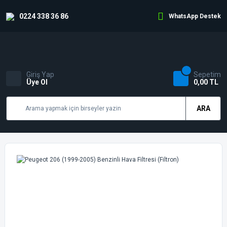
0224 338 36 86
WhatsApp Destek
Giriş Yap
Sepetim
Üye Ol
0,00 TL
ARA