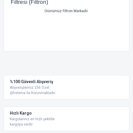
Filtresi (Filtron)
Ürünümüz Filtron Markadır.
Bu ürünün fiyat bilgisi, resim, ürün açıklamalarında ve diğer
konularda yetersiz gördüğünüz noktaları öneri formunu
Bu ürüne ilk yorumu siz yapın!
kullanarak tarafımıza iletebilirsiniz.
Görüş ve önerileriniz için teşekkür ederiz.
Yorum Yaz
%100 Güvenli Alışveriş
Ürün resmi kalitesiz, bozuk veya görüntülenemiyor.
Alışverişleriniz 256 Özel
Şifreleme ile Korunmaktadır.
Ürün açıklamasında eksik bilgiler bulunuyor.
Ürün bilgilerinde hatalar bulunuyor.
Ürün fiyatı diğer sitelerden daha pahalı.
Hızlı Kargo
Bu ürüne benzer farklı alternatifler olmalı.
Kargolarınız en hızlı şekilde
kargoya verilir