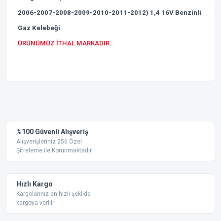
2006-2007-2008-2009-2010-2011-2012) 1,4 16V Benzinli
Gaz Kelebeği
ÜRÜNÜMÜZ İTHAL MARKADIR.
Bu ürünün fiyat bilgisi, resim, ürün açıklamalarında ve diğer
konularda yetersiz gördüğünüz noktaları öneri formunu
Bu ürüne ilk yorumu siz yapın!
kullanarak tarafımıza iletebilirsiniz.
Görüş ve önerileriniz için teşekkür ederiz.
Yorum Yaz
%100 Güvenli Alışveriş
Ürün resmi kalitesiz, bozuk veya görüntülenemiyor.
Alışverişleriniz 256 Özel
Şifreleme ile Korunmaktadır.
Ürün açıklamasında eksik bilgiler bulunuyor.
Ürün bilgilerinde hatalar bulunuyor.
Ürün fiyatı diğer sitelerden daha pahalı.
Hızlı Kargo
Bu ürüne benzer farklı alternatifler olmalı.
Kargolarınız en hızlı şekilde
kargoya verilir