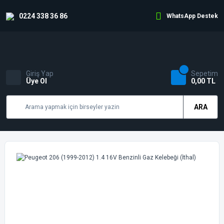
0224 338 36 86
WhatsApp Destek
Giriş Yap
Sepetim
Üye Ol
0,00 TL
ARA