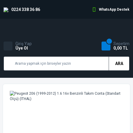
0224 338 36 86
WhatsApp Destek
Giriş Yap
Sepetim
Üye Ol
0,00 TL
ARA