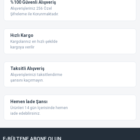
Yorum Yaz
%100 Güvenli Alışveriş
Ürün resmi kalitesiz, bozuk veya görüntülenemiyor.
Alışverişleriniz 256 Özel
Şifreleme ile Korunmaktadır.
Ürün açıklamasında eksik bilgiler bulunuyor.
Ürün bilgilerinde hatalar bulunuyor.
Ürün fiyatı diğer sitelerden daha pahalı.
Hızlı Kargo
Bu ürüne benzer farklı alternatifler olmalı.
Kargolarınız en hızlı şekilde
kargoya verilir
Taksitli Alışveriş
Alışverişlerinizi taksitlendirme
şansını kaçırmayın.
Gönder
Hemen İade Şansı
Ürünleri 14 gün İçerisinde hemen
iade edebilirsiniz.
E-BÜLTENE ABONE OLUN