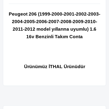
Peugeot 206 (1999-2000-2001-2002-
2003-
2004-2005-2006-2007-2008-2009-2010-
2011-2012 model yıllarına uyumlu)
1.6
16v Benzinli Takım Conta
Ürünümüz İTHAL Ürünüdür
Bu ürünün fiyat bilgisi, resim, ürün açıklamalarında ve diğer
konularda yetersiz gördüğünüz noktaları öneri formunu
Bu ürüne ilk yorumu siz yapın!
kullanarak tarafımıza iletebilirsiniz.
Görüş ve önerileriniz için teşekkür ederiz.