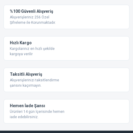
Görüş ve önerileriniz için teşekkür ederiz.
Yorum Yaz
%100 Güvenli Alışveriş
Ürün resmi kalitesiz, bozuk veya görüntülenemiyor.
Alışverişleriniz 256 Özel
Şifreleme ile Korunmaktadır.
Ürün açıklamasında eksik bilgiler bulunuyor.
Ürün bilgilerinde hatalar bulunuyor.
Ürün fiyatı diğer sitelerden daha pahalı.
Hızlı Kargo
Bu ürüne benzer farklı alternatifler olmalı.
Kargolarınız en hızlı şekilde
kargoya verilir
Taksitli Alışveriş
Alışverişlerinizi taksitlendirme
şansını kaçırmayın.
Gönder
Hemen İade Şansı
Ürünleri 14 gün İçerisinde hemen
iade edebilirsiniz.