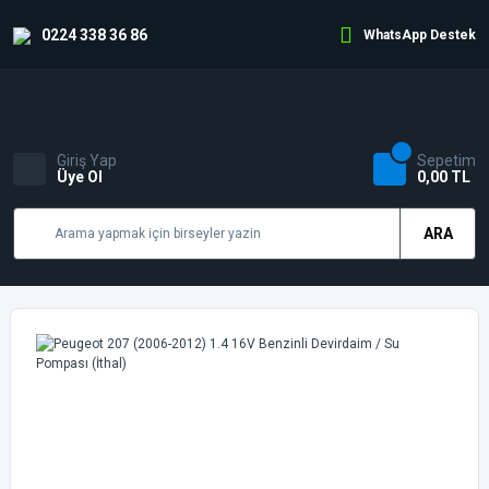
0224 338 36 86
WhatsApp Destek
Giriş Yap
Sepetim
Üye Ol
0,00 TL
ARA