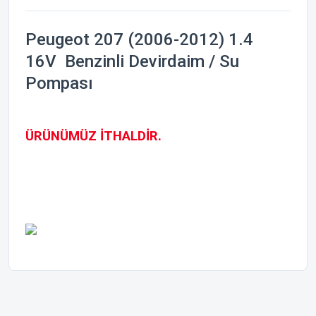
Peugeot 207 (2006-2012) 1.4
16V Benzinli Devirdaim / Su
Pompası
ÜRÜNÜMÜZ İTHALDİR.
Bu ürünün fiyat bilgisi, resim, ürün açıklamalarında ve diğer
konularda yetersiz gördüğünüz noktaları öneri formunu
Bu ürüne ilk yorumu siz yapın!
kullanarak tarafımıza iletebilirsiniz.