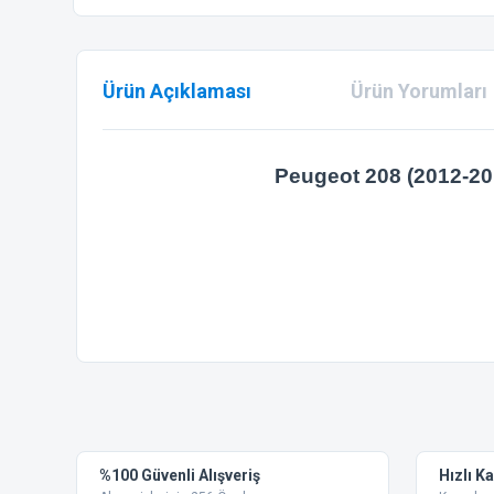
Ürün Açıklaması
Ürün Yorumları
Peugeot 208 (2012-20
Bu ürünün fiyat bilgisi, resim, ürün açıklamalarında ve diğer
Görüş ve önerileriniz için teşekkür ederiz.
Ürün resmi kalitesiz, bozuk veya görüntülenemiyor.
%100 Güvenli Alışveriş
Hızlı K
Ürün açıklamasında eksik bilgiler bulunuyor.