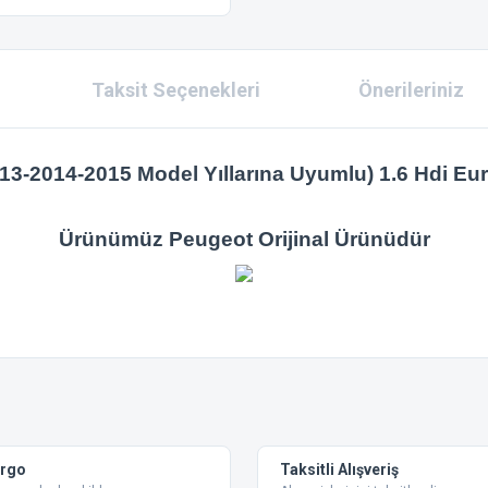
Taksit Seçenekleri
Önerileriniz
13-2014-2015 Model Yıllarına Uyumlu) 1.6 Hdi Eur
Ürünümüz Peugeot Orijinal Ürünüdür
 konularda yetersiz gördüğünüz noktaları öneri formunu kullanarak tarafımıza ilet
Bu ürüne ilk yorumu siz yapın!
Yorum Yaz
argo
Taksitli Alışveriş