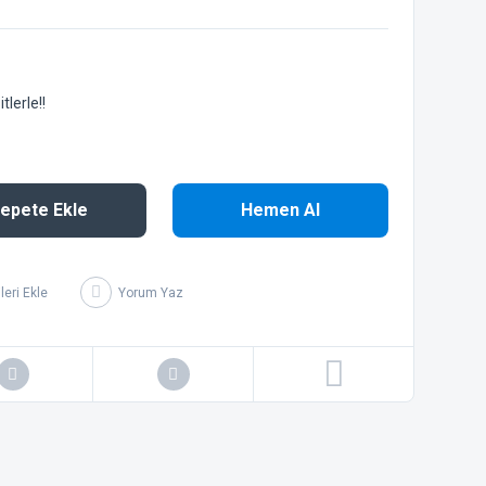
lerle!!
epete Ekle
Hemen Al
Yorum Yaz