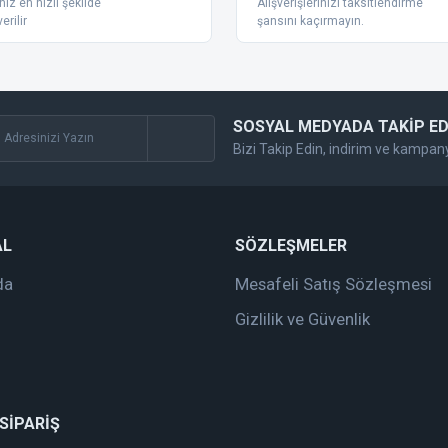
nız en hızlı şekilde
Alışverişlerinizi taksitlendirme
erilir
şansını kaçırmayın.
SOSYAL MEDYADA TAKİP ED
Bizi Takip Edin, indirim ve kampan
Gönder
AL
SÖZLEŞMELER
da
Mesafeli Satış Sözleşmesi
Gizlilik ve Güvenlik
 SİPARİŞ