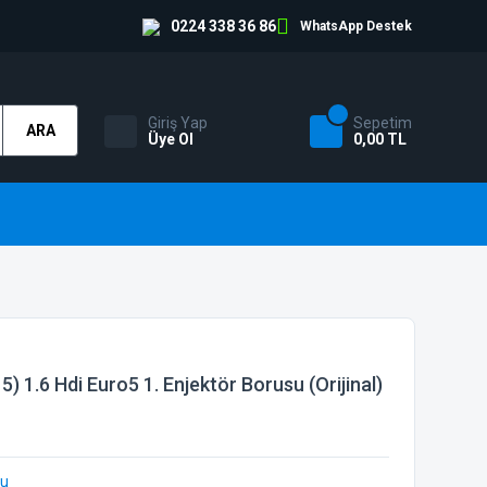
0224 338 36 86
WhatsApp Destek
Giriş Yap
Sepetim
ARA
Üye Ol
0,00 TL
 1.6 Hdi Euro5 1. Enjektör Borusu (Orijinal)
bu