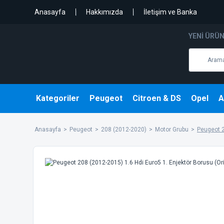
Anasayfa
Hakkımızda
İletişim ve Banka
YENI ÜRÜ
Kategoriler
Peugeot
Citroen & DS
Opel
A
Anasayfa
Peugeot
208 (2012-2020)
Motor Grubu
Peugeot 2