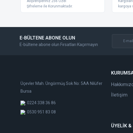
Alışverişleriniz 256 Özel
Kargoları
Ürün bilgilerinde hatalar bulunuyor.
Şifreleme ile Korunmaktadır.
kargoya v
Ürün fiyatı diğer sitelerden daha pahalı.
Bu ürüne benzer farklı alternatifler olmalı.
E-BÜLTENE ABONE OLUN
E-bültene abone olun Fırsatları Kaçırmayın
KURUMS
Üçevler Mah. Üngörmüş Sok No: 5AA Nilüfer
Hakkımız
Bursa
İletişim
0224 338 36 86
0530 951 83 08
ÜYELİK &