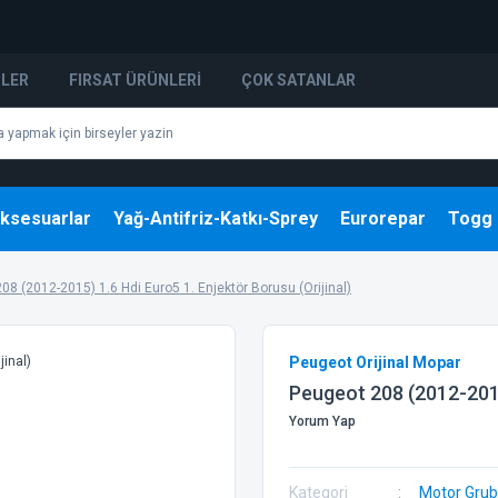
NLER
FIRSAT ÜRÜNLERI
ÇOK SATANLAR
ksesuarlar
Yağ-Antifriz-Katkı-Sprey
Eurorepar
Togg
08 (2012-2015) 1.6 Hdi Euro5 1. Enjektör Borusu (Orijinal)
Peugeot Orijinal Mopar
Peugeot 208 (2012-2015)
Yorum Yap
Kategori
Motor Gru