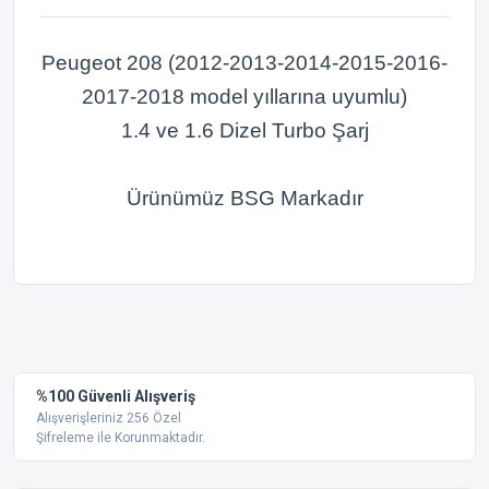
Peugeot 208 (2012-2013-2014-2015-2016-
2017-2018 model yıllarına uyumlu)
1.4 ve 1.6 Dizel Turbo Şarj
Ürünümüz BSG Markadır
Bu ürünün fiyat bilgisi, resim, ürün açıklamalarında ve diğer
konularda yetersiz gördüğünüz noktaları öneri formunu
Bu ürüne ilk yorumu siz yapın!
kullanarak tarafımıza iletebilirsiniz.
Görüş ve önerileriniz için teşekkür ederiz.
Yorum Yaz
%100 Güvenli Alışveriş
Ürün resmi kalitesiz, bozuk veya görüntülenemiyor.
Alışverişleriniz 256 Özel
Şifreleme ile Korunmaktadır.
Ürün açıklamasında eksik bilgiler bulunuyor.
Ürün bilgilerinde hatalar bulunuyor.