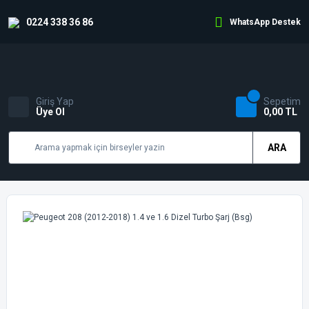
0224 338 36 86
WhatsApp Destek
Giriş Yap
Sepetim
Üye Ol
0,00 TL
ARA