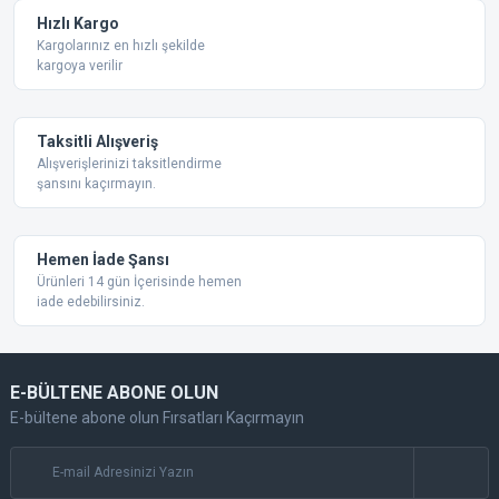
Ürün fiyatı diğer sitelerden daha pahalı.
Hızlı Kargo
Bu ürüne benzer farklı alternatifler olmalı.
Kargolarınız en hızlı şekilde
kargoya verilir
Taksitli Alışveriş
Alışverişlerinizi taksitlendirme
şansını kaçırmayın.
Gönder
Hemen İade Şansı
Ürünleri 14 gün İçerisinde hemen
iade edebilirsiniz.
E-BÜLTENE ABONE OLUN
E-bültene abone olun Fırsatları Kaçırmayın