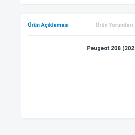
Ürün Açıklaması
Ürün Yorumları
Peugeot 208 (202
Bu ürünün fiyat bilgisi, resim, ürün açıklamalarında ve diğer
Görüş ve önerileriniz için teşekkür ederiz.