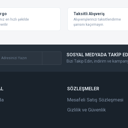
Yorum Yaz
argo
Taksitli Alışveriş
nız en hızlı şekilde
Alışverişlerinizi taksitlendirme
erilir
şansını kaçırmayın.
SOSYAL MEDYADA TAKİP ED
Bizi Takip Edin, indirim ve kampan
Gönder
AL
SÖZLEŞMELER
da
Mesafeli Satış Sözleşmesi
Gizlilik ve Güvenlik