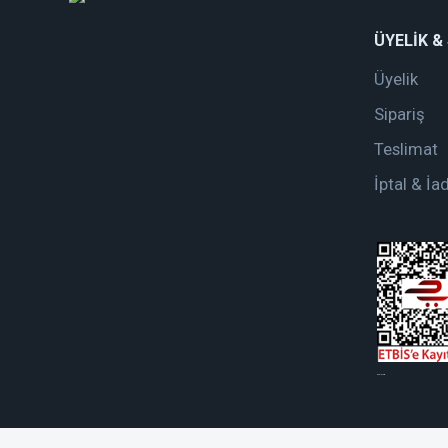
ÜYELİK &
Üyelik
Sipariş
Teslimat
İptal & İa
web tasarım