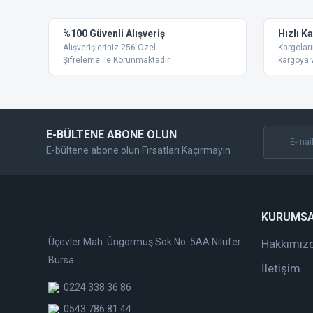
Ürün resmi kalitesiz, bozuk veya görüntülenemiyor.
%100 Güvenli Alışveriş
Hızlı K
Ürün açıklamasında eksik bilgiler bulunuyor.
Alışverişleriniz 256 Özel
Kargoları
Ürün bilgilerinde hatalar bulunuyor.
Şifreleme ile Korunmaktadır.
kargoya v
Ürün fiyatı diğer sitelerden daha pahalı.
Bu ürüne benzer farklı alternatifler olmalı.
E-BÜLTENE ABONE OLUN
E-bültene abone olun Fırsatları Kaçırmayın
KURUMS
Üçevler Mah. Üngörmüş Sok No: 5AA Nilüfer
Hakkımız
Bursa
İletişim
0224 338 36 86
0543 786 81 44