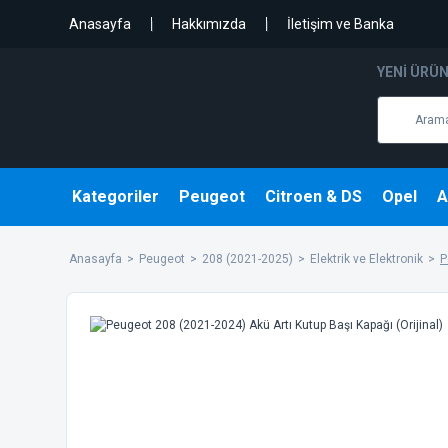
Anasayfa
Hakkımızda
İletişim ve Banka
YENI ÜRÜ
Kategoriler
Peugeot
Citroen & DS
Opel
A
Anasayfa
Peugeot
208 (2021-2025)
Elektrik ve Elektronik
P