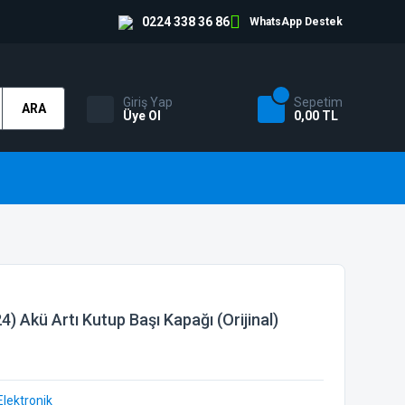
0224 338 36 86
WhatsApp Destek
Giriş Yap
Sepetim
ARA
Üye Ol
0,00 TL
 Akü Artı Kutup Başı Kapağı (Orijinal)
Elektronik