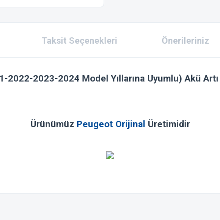
Taksit Seçenekleri
Önerileriniz
1-2022-2023-2024 Model Yıllarına Uyumlu)
Akü Artı
Ürünümüz
Peugeot Orijinal
Üretimidir
 konularda yetersiz gördüğünüz noktaları öneri formunu kullanarak tarafımıza ilet
Bu ürüne ilk yorumu siz yapın!