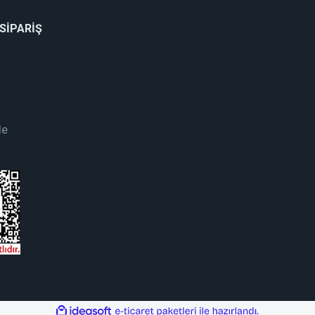
 SİPARİŞ
de
ile
ideasoft
e-