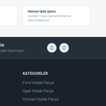
Hemen İade Şansı
Ürünleri 14 gün İçerisinde hemen
iade edebilirsiniz.
İN
yaları kaçırmayın
KATEGORİLER
Ford Yedek Parça
Opel Yedek Parça
Citroen Yedek Parça