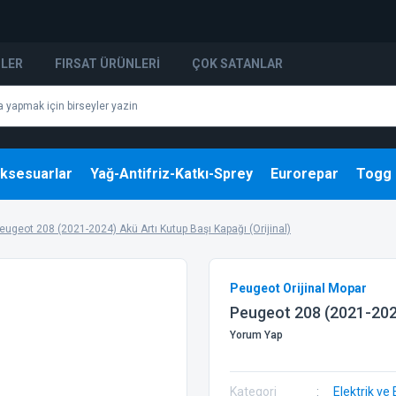
NLER
FIRSAT ÜRÜNLERI
ÇOK SATANLAR
ksesuarlar
Yağ-Antifriz-Katkı-Sprey
Eurorepar
Togg
eugeot 208 (2021-2024) Akü Artı Kutup Başı Kapağı (Orijinal)
Peugeot Orijinal Mopar
Peugeot 208 (2021-2024)
Yorum Yap
Kategori
Elektrik ve 