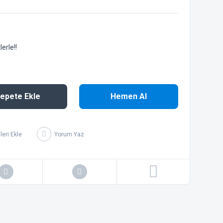
erle!!
epete Ekle
Hemen Al
Yorum Yaz