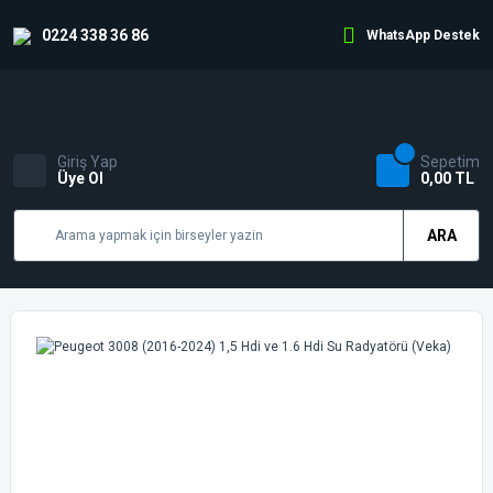
0224 338 36 86
WhatsApp Destek
Giriş Yap
Sepetim
Üye Ol
0,00 TL
ARA