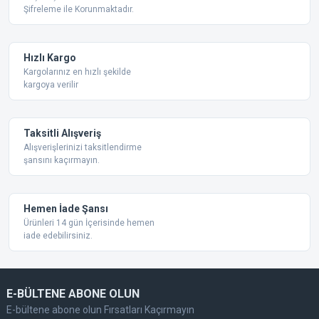
Şifreleme ile Korunmaktadır.
Ürün açıklamasında eksik bilgiler bulunuyor.
Ürün bilgilerinde hatalar bulunuyor.
Ürün fiyatı diğer sitelerden daha pahalı.
Hızlı Kargo
Bu ürüne benzer farklı alternatifler olmalı.
Kargolarınız en hızlı şekilde
kargoya verilir
Taksitli Alışveriş
Alışverişlerinizi taksitlendirme
şansını kaçırmayın.
Gönder
Hemen İade Şansı
Ürünleri 14 gün İçerisinde hemen
iade edebilirsiniz.
E-BÜLTENE ABONE OLUN
E-bültene abone olun Fırsatları Kaçırmayın