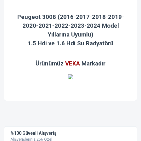
Peugeot 3008
(2016-2017-2018-2019-
2020-2021-2022-2023-2024 Model
Yıllarına Uyumlu)
1.5 Hdi ve 1.6 Hdi Su Radyatörü
Ürünümüz
VEKA
Markadır
Bu ürünün fiyat bilgisi, resim, ürün açıklamalarında ve diğer
konularda yetersiz gördüğünüz noktaları öneri formunu
Bu ürüne ilk yorumu siz yapın!
kullanarak tarafımıza iletebilirsiniz.
Görüş ve önerileriniz için teşekkür ederiz.
Yorum Yaz
%100 Güvenli Alışveriş
Ürün resmi kalitesiz, bozuk veya görüntülenemiyor.
Alışverişleriniz 256 Özel