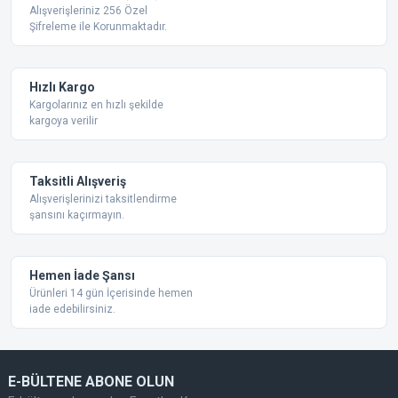
Ürün resmi kalitesiz, bozuk veya görüntülenemiyor.
Alışverişleriniz 256 Özel
Şifreleme ile Korunmaktadır.
Ürün açıklamasında eksik bilgiler bulunuyor.
Ürün bilgilerinde hatalar bulunuyor.
Ürün fiyatı diğer sitelerden daha pahalı.
Hızlı Kargo
Bu ürüne benzer farklı alternatifler olmalı.
Kargolarınız en hızlı şekilde
kargoya verilir
Taksitli Alışveriş
Alışverişlerinizi taksitlendirme
şansını kaçırmayın.
Gönder
Hemen İade Şansı
Ürünleri 14 gün İçerisinde hemen
iade edebilirsiniz.
E-BÜLTENE ABONE OLUN