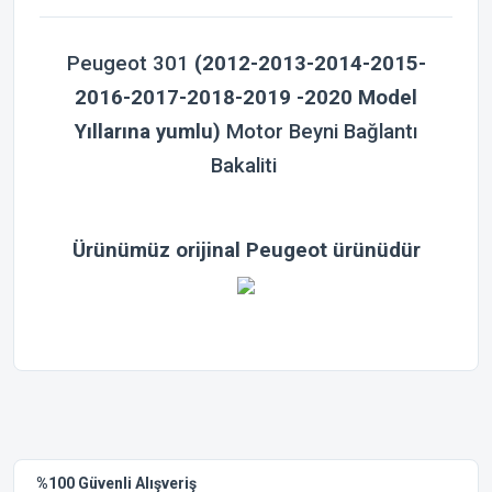
Peugeot 301
(2012-2013-2014-2015-
2016-2017-2018-2019 -2020 Model
Yıllarına yumlu)
Motor Beyni Bağlantı
Bakaliti
Ürünümüz orijinal Peugeot ürünüdür
Bu ürünün fiyat bilgisi, resim, ürün açıklamalarında ve diğer
konularda yetersiz gördüğünüz noktaları öneri formunu
Bu ürüne ilk yorumu siz yapın!
kullanarak tarafımıza iletebilirsiniz.
Görüş ve önerileriniz için teşekkür ederiz.
Yorum Yaz
%100 Güvenli Alışveriş