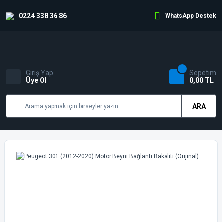
0224 338 36 86
WhatsApp Destek
Giriş Yap
Sepetim
Üye Ol
0,00 TL
ARA