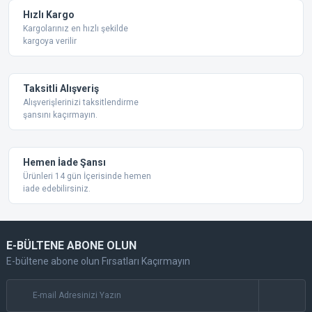
Ürün fiyatı diğer sitelerden daha pahalı.
Hızlı Kargo
Bu ürüne benzer farklı alternatifler olmalı.
Kargolarınız en hızlı şekilde
kargoya verilir
Taksitli Alışveriş
Alışverişlerinizi taksitlendirme
şansını kaçırmayın.
Gönder
Hemen İade Şansı
Ürünleri 14 gün İçerisinde hemen
iade edebilirsiniz.
E-BÜLTENE ABONE OLUN
E-bültene abone olun Fırsatları Kaçırmayın