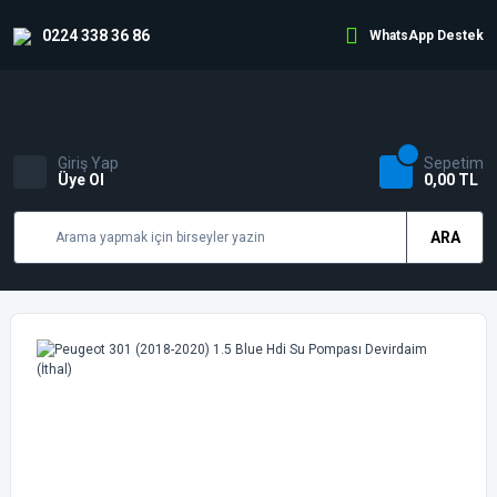
0224 338 36 86
WhatsApp Destek
Giriş Yap
Sepetim
Üye Ol
0,00 TL
ARA