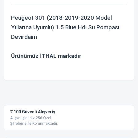
Peugeot 301 (2018-2019-2020 Model
Yıllarına Uyumlu) 1.5 Blue Hdi Su Pompası
Devirdaim
Ürünümüz
İTHAL
markadır
Bu ürünün fiyat bilgisi, resim, ürün açıklamalarında ve diğer
konularda yetersiz gördüğünüz noktaları öneri formunu
Bu ürüne ilk yorumu siz yapın!
kullanarak tarafımıza iletebilirsiniz.
Görüş ve önerileriniz için teşekkür ederiz.
Yorum Yaz
%100 Güvenli Alışveriş
Ürün resmi kalitesiz, bozuk veya görüntülenemiyor.
Alışverişleriniz 256 Özel
Şifreleme ile Korunmaktadır.
Ürün açıklamasında eksik bilgiler bulunuyor.
Ürün bilgilerinde hatalar bulunuyor.