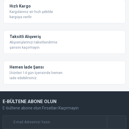
Ürün fiyatı diğer sitelerden daha pahalı.
Hızlı Kargo
Bu ürüne benzer farklı alternatifler olmalı.
Kargolarınız en hızlı şekilde
kargoya verilir
Taksitli Alışveriş
Alışverişlerinizi taksitlendirme
şansını kaçırmayın.
Gönder
Hemen İade Şansı
Ürünleri 14 gün İçerisinde hemen
iade edebilirsiniz.
E-BÜLTENE ABONE OLUN
E-bültene abone olun Fırsatları Kaçırmayın