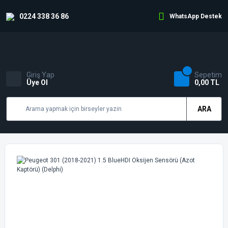
0224 338 36 86
WhatsApp Destek
Giriş Yap
Sepetim
Üye Ol
0,00 TL
ARA