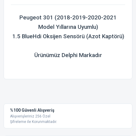
Peugeot 301 (2018-2019-2020-2021
Model Yıllarına Uyumlu)
1.5 BlueHdi Oksijen Sensörü (Azot Kaptörü)
Ürünümüz Delphi Markadır
Bu ürünün fiyat bilgisi, resim, ürün açıklamalarında ve diğer
konularda yetersiz gördüğünüz noktaları öneri formunu
Bu ürüne ilk yorumu siz yapın!
kullanarak tarafımıza iletebilirsiniz.
Görüş ve önerileriniz için teşekkür ederiz.
Yorum Yaz
%100 Güvenli Alışveriş
Ürün resmi kalitesiz, bozuk veya görüntülenemiyor.
Alışverişleriniz 256 Özel
Şifreleme ile Korunmaktadır.
Ürün açıklamasında eksik bilgiler bulunuyor.
Ürün bilgilerinde hatalar bulunuyor.