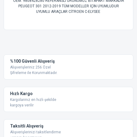
OEM: 9808428280 REFERANSLI ÜRÜNÜMÜZ BİTAPART MARKADIR
PEUGEOT 301 2012-2019 TÜM MODELLER İÇİN UYUMLUDUR
UYUMLU ARAÇLAR CİTROEN C-ELYSEE
Bu ürünün fiyat bilgisi, resim, ürün açıklamalarında ve diğer
konularda yetersiz gördüğünüz noktaları öneri formunu
Bu ürüne ilk yorumu siz yapın!
kullanarak tarafımıza iletebilirsiniz.
Görüş ve önerileriniz için teşekkür ederiz.
Yorum Yaz
%100 Güvenli Alışveriş
Ürün resmi kalitesiz, bozuk veya görüntülenemiyor.
Alışverişleriniz 256 Özel
Şifreleme ile Korunmaktadır.
Ürün açıklamasında eksik bilgiler bulunuyor.
Ürün bilgilerinde hatalar bulunuyor.
Ürün fiyatı diğer sitelerden daha pahalı.
Hızlı Kargo
Bu ürüne benzer farklı alternatifler olmalı.
Kargolarınız en hızlı şekilde
kargoya verilir
Taksitli Alışveriş
Alışverişlerinizi taksitlendirme