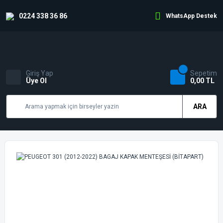
0224 338 36 86
WhatsApp Destek
Giriş Yap
Sepetim
Üye Ol
0,00 TL
ARA