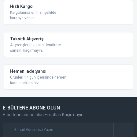
Ürün fiyatı diğer sitelerden daha pahalı.
Hızlı Kargo
Bu ürüne benzer farklı alternatifler olmalı.
Kargolarınız en hızlı şekilde
kargoya verilir
Taksitli Alışveriş
Alışverişlerinizi taksitlendirme
şansını kaçırmayın.
Gönder
Hemen İade Şansı
Ürünleri 14 gün İçerisinde hemen
iade edebilirsiniz.
E-BÜLTENE ABONE OLUN
E-bültene abone olun Fırsatları Kaçırmayın