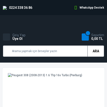
0224 338 36 86
WhatsApp Destek
Giriş Yap
Sepetim
Üye Ol
0,00 TL
ARA