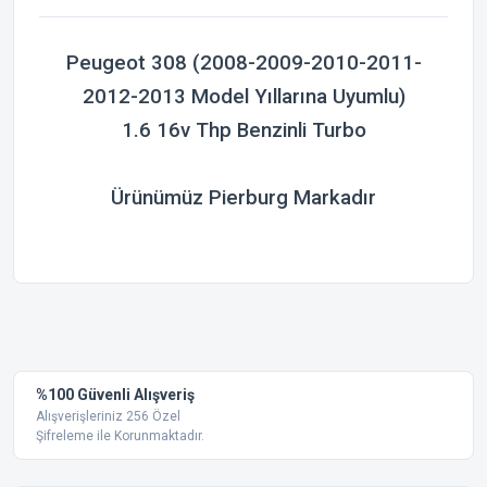
Peugeot 308 (2008-2009-2010-2011-
2012-2013 Model Yıllarına Uyumlu)
1.6 16v Thp Benzinli Turbo
Ürünümüz Pierburg Markadır
Bu ürünün fiyat bilgisi, resim, ürün açıklamalarında ve diğer
konularda yetersiz gördüğünüz noktaları öneri formunu
Bu ürüne ilk yorumu siz yapın!
kullanarak tarafımıza iletebilirsiniz.
Görüş ve önerileriniz için teşekkür ederiz.
Yorum Yaz
%100 Güvenli Alışveriş
Ürün resmi kalitesiz, bozuk veya görüntülenemiyor.
Alışverişleriniz 256 Özel
Şifreleme ile Korunmaktadır.
Ürün açıklamasında eksik bilgiler bulunuyor.
Ürün bilgilerinde hatalar bulunuyor.