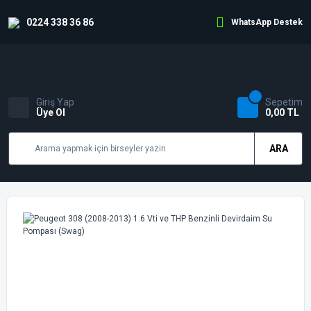
0224 338 36 86
WhatsApp Destek
Giriş Yap
Sepetim
Üye Ol
0,00 TL
ARA