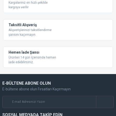
Bu ürüne benzer farklı alternatifler olmalı.
Kargolarınız en hızlı şekilde
kargoya verilir
Taksitli Alışveriş
Alışverişlerinizi taksitlendirme
şansını kaçırmayın.
Gönder
Hemen İade Şansı
Ürünleri 14 gün İçerisinde hemen
iade edebilirsiniz.
E-BÜLTENE ABONE OLUN
E-bültene abone olun Fırsatları Kaçırmayın
SOSYAL MEDYADA TAKİP EDİN