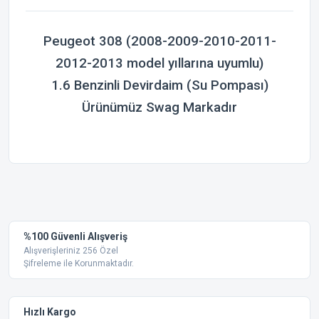
Peugeot 308
(2008-2009-2010-2011-
2012-2013 model yıllarına uyumlu)
1.6 Benzinli Devirdaim (Su Pompası)
Ürünümüz Swag Markadır
Bu ürünün fiyat bilgisi, resim, ürün açıklamalarında ve diğer
konularda yetersiz gördüğünüz noktaları öneri formunu
Bu ürüne ilk yorumu siz yapın!
kullanarak tarafımıza iletebilirsiniz.
Görüş ve önerileriniz için teşekkür ederiz.
Yorum Yaz
%100 Güvenli Alışveriş
Ürün resmi kalitesiz, bozuk veya görüntülenemiyor.
Alışverişleriniz 256 Özel
Şifreleme ile Korunmaktadır.
Ürün açıklamasında eksik bilgiler bulunuyor.
Ürün bilgilerinde hatalar bulunuyor.
Ürün fiyatı diğer sitelerden daha pahalı.
Hızlı Kargo