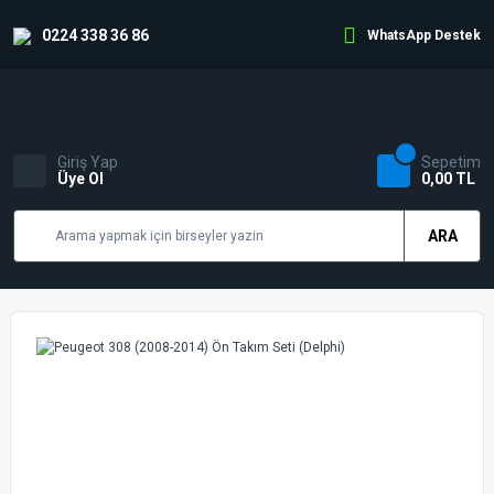
0224 338 36 86
WhatsApp Destek
Giriş Yap
Sepetim
Üye Ol
0,00 TL
ARA