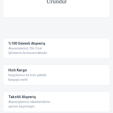
Üründür
Bu ürünün fiyat bilgisi, resim, ürün açıklamalarında ve diğer
konularda yetersiz gördüğünüz noktaları öneri formunu
Bu ürüne ilk yorumu siz yapın!
kullanarak tarafımıza iletebilirsiniz.
Görüş ve önerileriniz için teşekkür ederiz.
Yorum Yaz
%100 Güvenli Alışveriş
Ürün resmi kalitesiz, bozuk veya görüntülenemiyor.
Alışverişleriniz 256 Özel
Şifreleme ile Korunmaktadır.
Ürün açıklamasında eksik bilgiler bulunuyor.
Ürün bilgilerinde hatalar bulunuyor.
Ürün fiyatı diğer sitelerden daha pahalı.
Hızlı Kargo
Bu ürüne benzer farklı alternatifler olmalı.
Kargolarınız en hızlı şekilde
kargoya verilir
Taksitli Alışveriş
Alışverişlerinizi taksitlendirme
şansını kaçırmayın.
Gönder