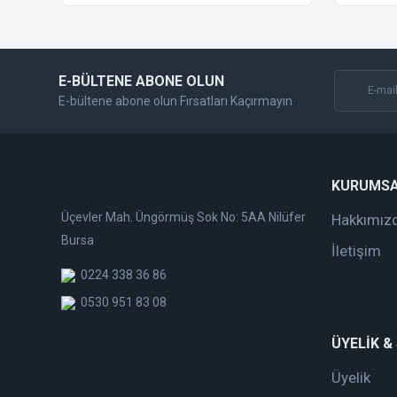
Ürün fiyatı diğer sitelerden daha pahalı.
Bu ürüne benzer farklı alternatifler olmalı.
E-BÜLTENE ABONE OLUN
E-bültene abone olun Fırsatları Kaçırmayın
KURUMS
Üçevler Mah. Üngörmüş Sok No: 5AA Nilüfer
Hakkımız
Bursa
İletişim
0224 338 36 86
0530 951 83 08
ÜYELİK &
Üyelik