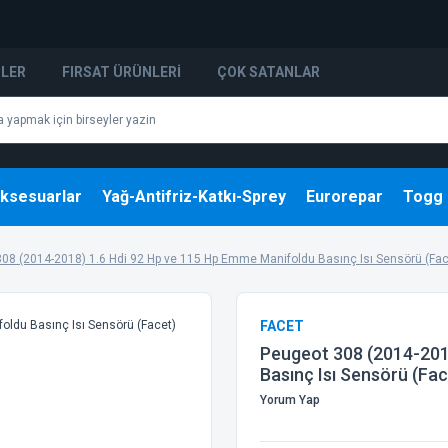
NLER
FIRSAT ÜRÜNLERI
ÇOK SATANLAR
ksesuarlar
Yağ-Antifriz-Katkı-Sprey
Eurorepar
Togg
08 (2014-2018) 1.6 Hdi 92 Hp ve 115 Hp Emme Manifoldu Basınç Isı Sensörü (Fac
FACET
Peugeot 308 (2014-201
Basınç Isı Sensörü (Fac
Yorum Yap