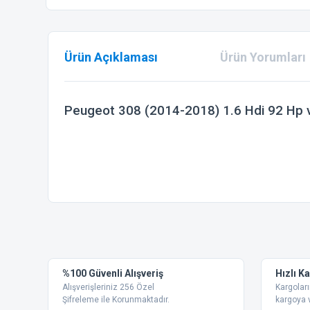
Ürün Açıklaması
Ürün Yorumları
Peugeot 308 (2014-2018) 1.6 Hdi 92 Hp 
Bu ürünün fiyat bilgisi, resim, ürün açıklamalarında ve diğer
Görüş ve önerileriniz için teşekkür ederiz.
Ürün resmi kalitesiz, bozuk veya görüntülenemiyor.
%100 Güvenli Alışveriş
Hızlı K
Ürün açıklamasında eksik bilgiler bulunuyor.
Alışverişleriniz 256 Özel
Kargoları
Ürün bilgilerinde hatalar bulunuyor.
Şifreleme ile Korunmaktadır.
kargoya v