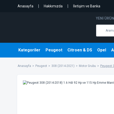
Anasayfa
Hakkımızda
İletişim ve Banka
YENI ÜRÜ
Kategoriler
Peugeot
Citroen & DS
Opel
A
Anasayfa
Peugeot
308 (2014-2021)
Motor Grubu
Peugeot 3