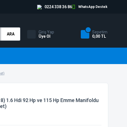
0224 338 36 86
WhatsApp Destek
Giriş Yap
Sepetim
ARA
Üye Ol
0,00 TL
et)
8) 1.6 Hdi 92 Hp ve 115 Hp Emme Manifoldu
et)