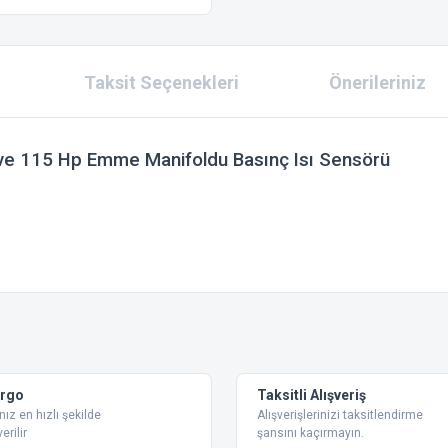
Taksit Seçenekleri
Önerileriniz
ve 115 Hp Emme Manifoldu Basınç Isı Sensörü
 konularda yetersiz gördüğünüz noktaları öneri formunu kullanarak tarafımıza ilet
Bu ürüne ilk yorumu siz yapın!
Yorum Yaz
argo
Taksitli Alışveriş
nız en hızlı şekilde
Alışverişlerinizi taksitlendirme
erilir
şansını kaçırmayın.