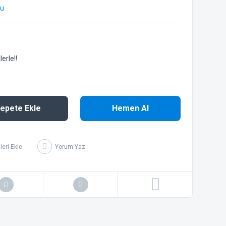
bu
erle!!
epete Ekle
Hemen Al
Yorum Yaz