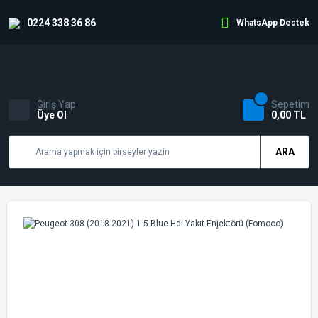
0224 338 36 86
WhatsApp Destek
Giriş Yap
Sepetim
Üye Ol
0,00 TL
ARA