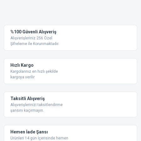
Bu ürünün fiyat bilgisi, resim, ürün açıklamalarında ve diğer
konularda yetersiz gördüğünüz noktaları öneri formunu
Bu ürüne ilk yorumu siz yapın!
kullanarak tarafımıza iletebilirsiniz.
Görüş ve önerileriniz için teşekkür ederiz.
Yorum Yaz
%100 Güvenli Alışveriş
Ürün resmi kalitesiz, bozuk veya görüntülenemiyor.
Alışverişleriniz 256 Özel
Şifreleme ile Korunmaktadır.
Ürün açıklamasında eksik bilgiler bulunuyor.
Ürün bilgilerinde hatalar bulunuyor.
Ürün fiyatı diğer sitelerden daha pahalı.
Hızlı Kargo
Bu ürüne benzer farklı alternatifler olmalı.
Kargolarınız en hızlı şekilde
kargoya verilir
Taksitli Alışveriş
Alışverişlerinizi taksitlendirme
şansını kaçırmayın.
Gönder
Hemen İade Şansı
Ürünleri 14 gün İçerisinde hemen