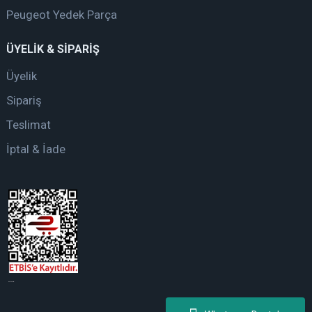
Peugeot Yedek Parça
ÜYELİK & SİPARİŞ
Üyelik
Sipariş
Teslimat
İptal & İade
web tasarım