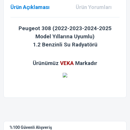
Ürün Açıklaması
Ürün Yorumları
Peugeot 308
(2022-2023-2024-2025
Model Yıllarına Uyumlu)
1.2 Benzinli Su Radyatörü
Ürünümüz
VEKA
Markadır
Bu ürünün fiyat bilgisi, resim, ürün açıklamalarında ve diğer
konularda yetersiz gördüğünüz noktaları öneri formunu
Bu ürüne ilk yorumu siz yapın!
kullanarak tarafımıza iletebilirsiniz.
Görüş ve önerileriniz için teşekkür ederiz.
Yorum Yaz
%100 Güvenli Alışveriş