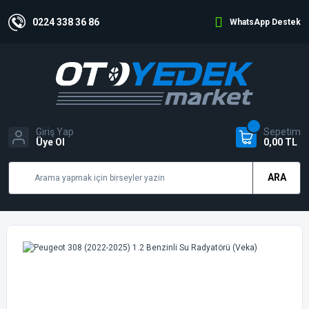
0224 338 36 86
WhatsApp Destek
Giriş Yap
Sepetim
Üye Ol
0,00 TL
ARA