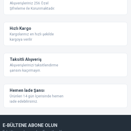
Ürün resmi kalitesiz, bozuk veya görüntülenemiyor.
Alışverişleriniz 256 Özel
Şifreleme ile Korunmaktadır.
Ürün açıklamasında eksik bilgiler bulunuyor.
Ürün bilgilerinde hatalar bulunuyor.
Ürün fiyatı diğer sitelerden daha pahalı.
Hızlı Kargo
Bu ürüne benzer farklı alternatifler olmalı.
Kargolarınız en hızlı şekilde
kargoya verilir
Taksitli Alışveriş
Alışverişlerinizi taksitlendirme
şansını kaçırmayın.
Gönder
Hemen İade Şansı
Ürünleri 14 gün İçerisinde hemen
iade edebilirsiniz.
E-BÜLTENE ABONE OLUN