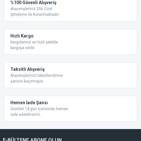
Yorum Yaz
%100 Güvenli Alışveriş
Ürün resmi kalitesiz, bozuk veya görüntülenemiyor.
Alışverişleriniz 256 Özel
Şifreleme ile Korunmaktadır.
Ürün açıklamasında eksik bilgiler bulunuyor.
Ürün bilgilerinde hatalar bulunuyor.
Ürün fiyatı diğer sitelerden daha pahalı.
Hızlı Kargo
Bu ürüne benzer farklı alternatifler olmalı.
Kargolarınız en hızlı şekilde
kargoya verilir
Taksitli Alışveriş
Alışverişlerinizi taksitlendirme
şansını kaçırmayın.
Gönder
Hemen İade Şansı
Ürünleri 14 gün İçerisinde hemen
iade edebilirsiniz.
E-BÜLTENE ABONE OLUN