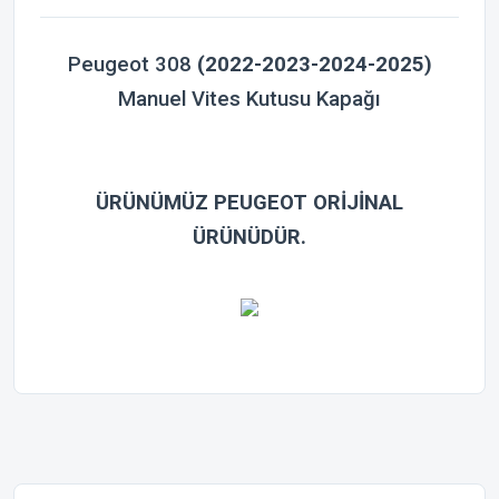
Peugeot 308
(2022-2023-2024-2025)
Manuel Vites Kutusu Kapağı
ÜRÜNÜMÜZ PEUGEOT ORİJİNAL
ÜRÜNÜDÜR.
Bu ürünün fiyat bilgisi, resim, ürün açıklamalarında ve diğer
konularda yetersiz gördüğünüz noktaları öneri formunu
Bu ürüne ilk yorumu siz yapın!
kullanarak tarafımıza iletebilirsiniz.
Görüş ve önerileriniz için teşekkür ederiz.