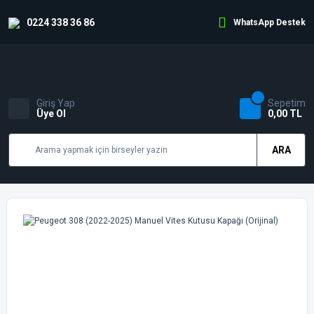
0224 338 36 86
WhatsApp Destek
Giriş Yap
Sepetim
Üye Ol
0,00 TL
ARA