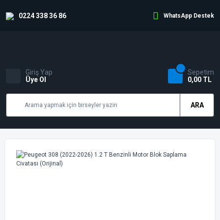
0224 338 36 86
WhatsApp Destek
Giriş Yap
Sepetim
Üye Ol
0,00 TL
ARA