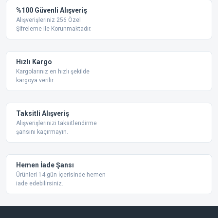
Yorum Yaz
%100 Güvenli Alışveriş
Ürün resmi kalitesiz, bozuk veya görüntülenemiyor.
Alışverişleriniz 256 Özel
Şifreleme ile Korunmaktadır.
Ürün açıklamasında eksik bilgiler bulunuyor.
Ürün bilgilerinde hatalar bulunuyor.
Ürün fiyatı diğer sitelerden daha pahalı.
Hızlı Kargo
Bu ürüne benzer farklı alternatifler olmalı.
Kargolarınız en hızlı şekilde
kargoya verilir
Taksitli Alışveriş
Alışverişlerinizi taksitlendirme
şansını kaçırmayın.
Gönder
Hemen İade Şansı
Ürünleri 14 gün İçerisinde hemen
iade edebilirsiniz.