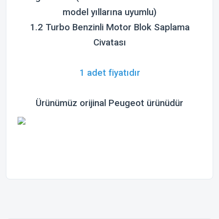
model yıllarına uyumlu)
1.2 Turbo Benzinli Motor Blok Saplama
Civatası
1 adet fiyatıdır
Ürünümüz orijinal
Peugeot
ürünüdür
Bu ürünün fiyat bilgisi, resim, ürün açıklamalarında ve diğer
konularda yetersiz gördüğünüz noktaları öneri formunu
Bu ürüne ilk yorumu siz yapın!
kullanarak tarafımıza iletebilirsiniz.
Görüş ve önerileriniz için teşekkür ederiz.