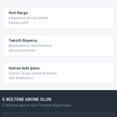
Ürün bilgilerinde hatalar bulunuyor.
Ürün fiyatı diğer sitelerden daha pahalı.
Hızlı Kargo
Bu ürüne benzer farklı alternatifler olmalı.
Kargolarınız en hızlı şekilde
kargoya verilir
Taksitli Alışveriş
Alışverişlerinizi taksitlendirme
şansını kaçırmayın.
Gönder
Hemen İade Şansı
Ürünleri 14 gün İçerisinde hemen
iade edebilirsiniz.
E-BÜLTENE ABONE OLUN
E-bültene abone olun Fırsatları Kaçırmayın