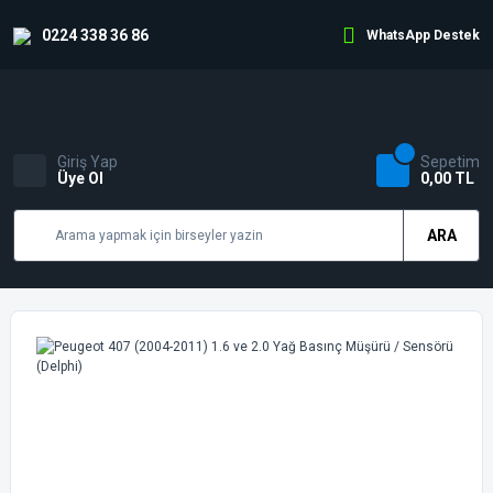
0224 338 36 86
WhatsApp Destek
Giriş Yap
Sepetim
Üye Ol
0,00 TL
ARA