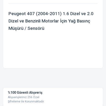
Peugeot 407 (2004-2011) 1.6 Dizel ve 2.0
Dizel ve Benzinli Motorlar İçin Yağ Basınç
Müşürü / Sensörü
Bu ürünün fiyat bilgisi, resim, ürün açıklamalarında ve diğer
konularda yetersiz gördüğünüz noktaları öneri formunu
Bu ürüne ilk yorumu siz yapın!
kullanarak tarafımıza iletebilirsiniz.
Görüş ve önerileriniz için teşekkür ederiz.
Yorum Yaz
%100 Güvenli Alışveriş
Ürün resmi kalitesiz, bozuk veya görüntülenemiyor.
Alışverişleriniz 256 Özel
Şifreleme ile Korunmaktadır.
Ürün açıklamasında eksik bilgiler bulunuyor.