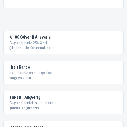
Bu ürünün fiyat bilgisi, resim, ürün açıklamalarında ve diğer
konularda yetersiz gördüğünüz noktaları öneri formunu
Bu ürüne ilk yorumu siz yapın!
kullanarak tarafımıza iletebilirsiniz.
Görüş ve önerileriniz için teşekkür ederiz.
Yorum Yaz
%100 Güvenli Alışveriş
Ürün resmi kalitesiz, bozuk veya görüntülenemiyor.
Alışverişleriniz 256 Özel
Şifreleme ile Korunmaktadır.
Ürün açıklamasında eksik bilgiler bulunuyor.
Ürün bilgilerinde hatalar bulunuyor.
Ürün fiyatı diğer sitelerden daha pahalı.
Hızlı Kargo
Bu ürüne benzer farklı alternatifler olmalı.
Kargolarınız en hızlı şekilde
kargoya verilir
Taksitli Alışveriş
Alışverişlerinizi taksitlendirme
şansını kaçırmayın.
Gönder