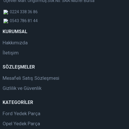
Üçevler Mah. Üngörmüş Sok No: 5AA Nilüfer Bursa
0224 338 36 86
0543 786 81 44
KURUMSAL
Hakkımızda
İletişim
SÖZLEŞMELER
Mesafeli Satış Sözleşmesi
Gizlilik ve Güvenlik
KATEGORİLER
Ford Yedek Parça
Opel Yedek Parça