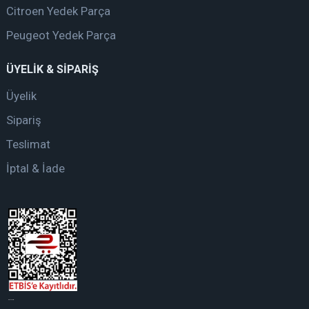
Citroen Yedek Parça
Peugeot Yedek Parça
ÜYELİK & SİPARİŞ
Üyelik
Sipariş
Teslimat
İptal & İade
web tasarım