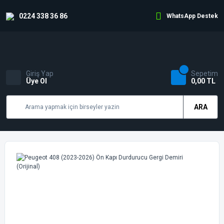
0224 338 36 86
WhatsApp Destek
Giriş Yap
Sepetim
Üye Ol
0,00 TL
ARA