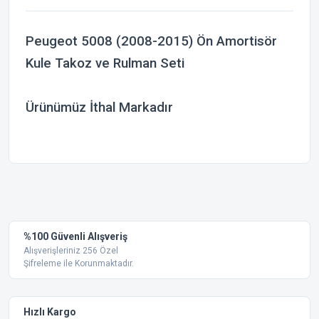
Peugeot 5008 (2008-2015) Ön Amortisör
Kule Takoz ve Rulman Seti
Ürünümüz İthal Markadır
Bu ürünün fiyat bilgisi, resim, ürün açıklamalarında ve diğer
konularda yetersiz gördüğünüz noktaları öneri formunu
Bu ürüne ilk yorumu siz yapın!
kullanarak tarafımıza iletebilirsiniz.
Görüş ve önerileriniz için teşekkür ederiz.
Yorum Yaz
%100 Güvenli Alışveriş
Ürün resmi kalitesiz, bozuk veya görüntülenemiyor.
Alışverişleriniz 256 Özel
Şifreleme ile Korunmaktadır.
Ürün açıklamasında eksik bilgiler bulunuyor.
Ürün bilgilerinde hatalar bulunuyor.
Ürün fiyatı diğer sitelerden daha pahalı.
Hızlı Kargo