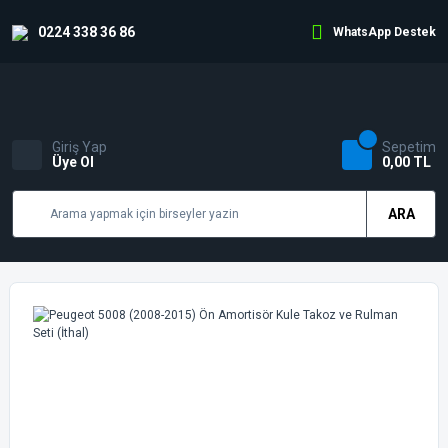
0224 338 36 86
WhatsApp Destek
Giriş Yap
Sepetim
Üye Ol
0,00 TL
ARA