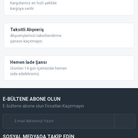
Bu ürüne benzer farklı alternatifler olmalı.
Kargolarınız en hızlı şekilde
kargoya verilir
Taksitli Alışveriş
Alışverişlerinizi taksitlendirme
şansını kaçırmayın.
Gönder
Hemen İade Şansı
Ürünleri 14 gün İçerisinde hemen
iade edebilirsiniz.
E-BÜLTENE ABONE OLUN
E-bültene abone olun Fırsatları Kaçırmayın
SOSYAL MEDYADA TAKİP EDİN