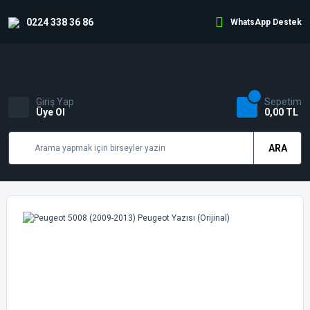
0224 338 36 86
WhatsApp Destek
Giriş Yap
Sepetim
Üye Ol
0,00 TL
ARA