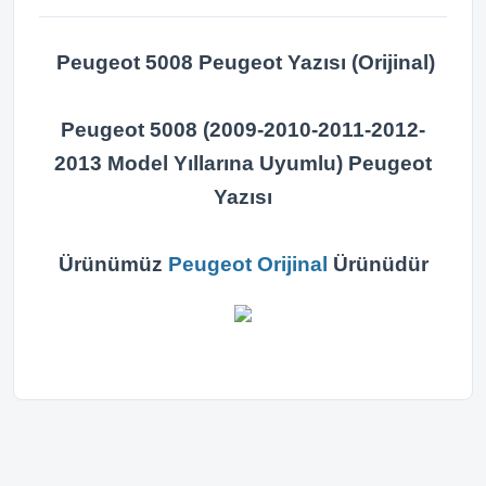
Peugeot 5008 Peugeot Yazısı (Orijinal)
Peugeot 5008 (2009-2010-2011-2012-
2013 Model Yıllarına Uyumlu) Peugeot
Yazısı
Ürünümüz
Peugeot Orijinal
Ürünüdür
Bu ürünün fiyat bilgisi, resim, ürün açıklamalarında ve diğer
konularda yetersiz gördüğünüz noktaları öneri formunu
Bu ürüne ilk yorumu siz yapın!
kullanarak tarafımıza iletebilirsiniz.
Görüş ve önerileriniz için teşekkür ederiz.