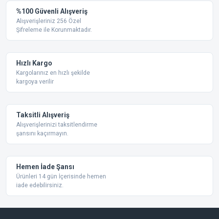
Yorum Yaz
%100 Güvenli Alışveriş
Ürün resmi kalitesiz, bozuk veya görüntülenemiyor.
Alışverişleriniz 256 Özel
Şifreleme ile Korunmaktadır.
Ürün açıklamasında eksik bilgiler bulunuyor.
Ürün bilgilerinde hatalar bulunuyor.
Ürün fiyatı diğer sitelerden daha pahalı.
Hızlı Kargo
Bu ürüne benzer farklı alternatifler olmalı.
Kargolarınız en hızlı şekilde
kargoya verilir
Taksitli Alışveriş
Alışverişlerinizi taksitlendirme
şansını kaçırmayın.
Gönder
Hemen İade Şansı
Ürünleri 14 gün İçerisinde hemen
iade edebilirsiniz.